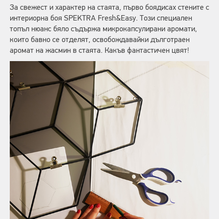
За свежест и характер на стаята, първо боядисах стените с
интериорна боя SPEKTRA Fresh&Easy. Този специален
топъл нюанс бяло съдържа микрокапсулирани аромати,
които бавно се отделят, освобождавайки дълготраен
аромат на жасмин в стаята. Какъв фантастичен цвят!