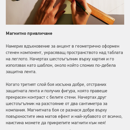
Магнитно привличане
Намерих вдъхновение за акцент в геометрично оформен
стенен компонент, украсяващ пространството над таблата
на леглото. Начертах шестоъгълник върху хартия и го
използвах като шаблон, около който сложих по-дебела
защитна лента.
Когато третият слой боя изсъхна добре, отстраних
защитната лента и получих фигура, която правеше
прекрасен контраст с белите стени. Начертах друг
шестоъгълник на разстояние от два сантиметра за
компания. Магнитната боя се разнася добре върху
повърхностите има матов ефект и най-хубавото от всичко,
наистина можете да прикрепите магнити към нея!