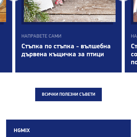
НАПРАВЕТЕ САМИ
НА
Стъпка по стъпка - вълшебна
С
дървена къщичка за птици
с
п
ВСИЧКИ ПОЛЕЗНИ СЪВЕТИ
HGMIX