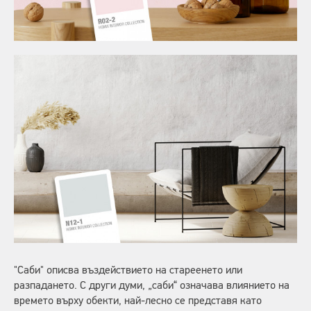
"Саби" описва въздействието на стареенето или
разпадането. С други думи, „саби“ означава влиянието на
времето върху обекти, най-лесно се представя като