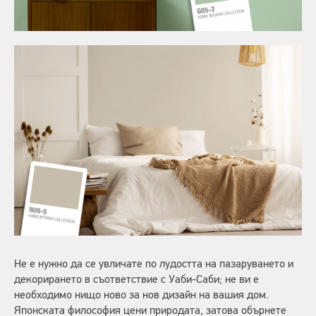
Не е нужно да се увличате по лудостта на пазаруването и
декорирането в съответствие с Уаби-Саби; не ви е
необходимо нищо ново за нов дизайн на вашия дом.
Японската философия цени природата, затова обърнете