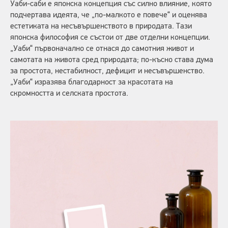
Уаби-саби е японска концепция със силно влияние, която
подчертава идеята, че „по-малкото е повече“ и оценява
естетиката на несъвършенството в природата. Тази
японска философия се състои от две отделни концепции.
„Уаби“ първоначално се отнася до самотния живот и
самотата на живота сред природата; по-късно става дума
за простота, нестабилност, дефицит и несъвършенство.
„Уаби“ изразява благодарност за красотата на
скромността и селската простота.