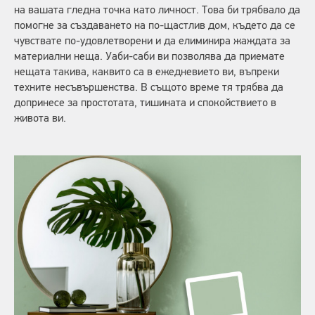
на вашата гледна точка като личност. Това би трябвало да
помогне за създаването на по-щастлив дом, където да се
чувствате по-удовлетворени и да елиминира жаждата за
материални неща. Уаби-саби ви позволява да приемате
нещата такива, каквито са в ежедневието ви, въпреки
техните несъвършенства. В същото време тя трябва да
допринесе за простотата, тишината и спокойствието в
живота ви.