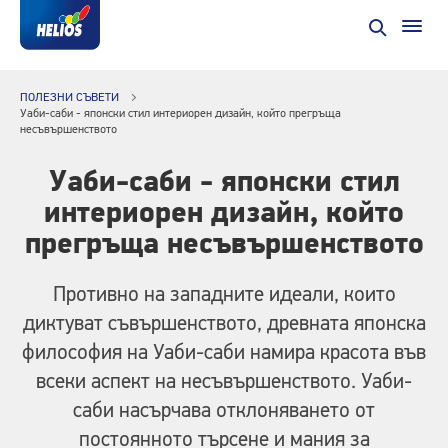
ПОЛЕЗНИ СЪВЕТИ
Уаби-саби - японски стил интериорен дизайн, който прегръща
несъвършенството
Уаби-саби - японски стил
интериорен дизайн, който
прегръща несъвършенството
Противно на западните идеали, които
диктуват съвършенството, древната японска
философия на Уаби-саби намира красота във
всеки аспект на несъвършенството. Уаби-
саби насърчава отклоняването от
постоянното търсене и мания за