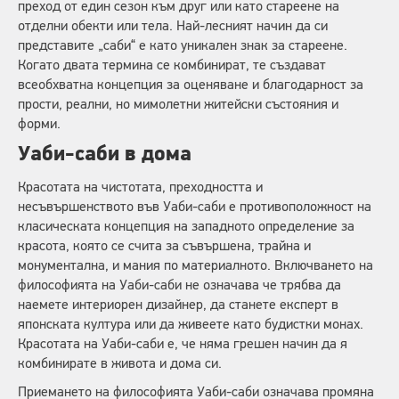
преход от един сезон към друг или като стареене на
отделни обекти или тела. Най-лесният начин да си
представите „саби“ е като уникален знак за стареене.
Когато двата термина се комбинират, те създават
всеобхватна концепция за оценяване и благодарност за
прости, реални, но мимолетни житейски състояния и
форми.
Уаби-саби в дома
Красотата на чистотата, преходността и
несъвършенството във Уаби-саби е противоположност на
класическата концепция на западното определение за
красота, която се счита за съвършена, трайна и
монументална, и мания по материалното. Включването на
философията на Уаби-саби не означава че трябва да
наемете интериорен дизайнер, да станете експерт в
японската култура или да живеете като будистки монах.
Красотата на Уаби-саби е, че няма грешен начин да я
комбинирате в живота и дома си.
Приемането на философията Уаби-саби означава промяна