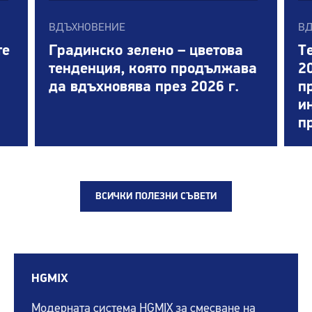
ВДЪХНОВЕНИЕ
ВД
те
Градинско зелено – цветова
Т
тенденция, която продължава
2
да вдъхновява през 2026 г.
п
и
п
ВСИЧКИ ПОЛЕЗНИ СЪВЕТИ
HGMIX
Модерната система HGMIX за смесване на