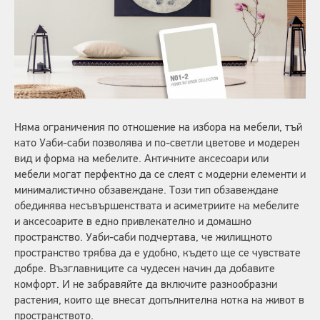
Няма ограничения по отношение на избора на мебели, тъй
като Уаби-саби позволява и по-светли цветове и модерен
вид и форма на мебелите. Античните аксесоари или
мебели могат перфектно да се слеят с модерни елементи и
минималистично обзавеждане. Този тип обзавеждане
обединява несъвършенствата и асиметриите на мебелите
и аксесоарите в едно привлекателно и домашно
пространство. Уаби-саби подчертава, че жилищното
пространство трябва да е удобно, където ще се чувствате
добре. Възглавниците са чудесен начин да добавите
комфорт. И не забравяйте да включите разнообразни
растения, които ще внесат допълнителна нотка на живот в
пространството.