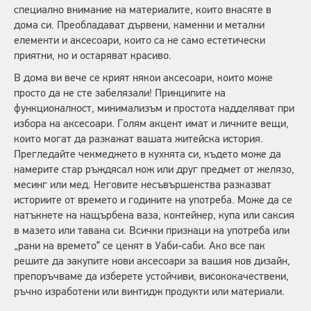
специално внимание на материалите, които внасяте в
дома си. Преобладават дървени, каменни и метални
елементи и аксесоари, които са не само естетически
приятни, но и остаряват красиво.
В дома ви вече се крият някои аксесоари, които може
просто да не сте забелязали! Принципите на
функционалност, минимализъм и простота надделяват при
избора на аксесоари. Голям акцент имат и личните вещи,
които могат да разкажат вашата житейска история.
Прегледайте чекмеджето в кухнята си, където може да
намерите стар ръждясал нож или друг предмет от желязо,
месинг или мед. Неговите несъвършенства разказват
историите от времето и годините на употреба. Може да се
натъкнете на нащърбена ваза, контейнер, купа или саксия
в мазето или тавана си. Всички признаци на употреба или
„рани на времето“ се ценят в Уаби-саби. Ако все пак
решите да закупите нови аксесоари за вашия нов дизайн,
препоръчваме да изберете устойчиви, висококачествени,
ръчно изработени или винтидж продукти или материали.