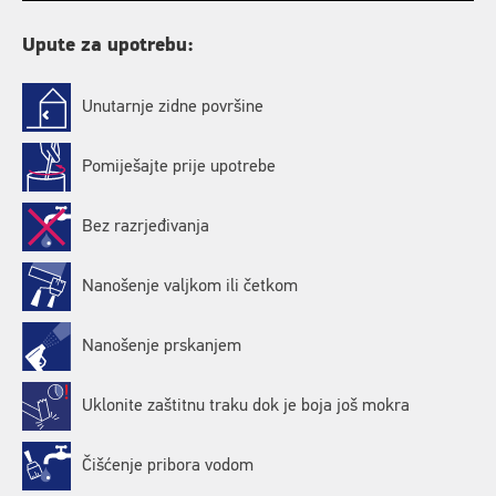
Upute za upotrebu:
Unutarnje zidne površine
Pomiješajte prije upotrebe
Bez razrjeđivanja
Nanošenje valjkom ili četkom
Nanošenje prskanjem
Uklonite zaštitnu traku dok je boja još mokra
Čišćenje pribora vodom