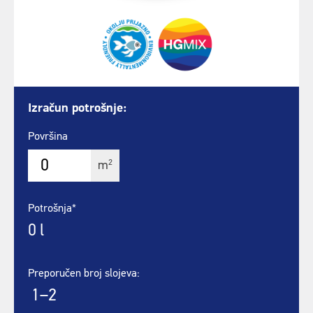
Izračun potrošnje:
Površina
2
m
Potrošnja*
0
l
Preporučen broj slojeva:
1–2