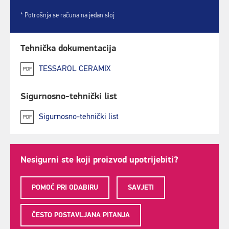
* Potrošnja se računa na jedan sloj
Tehnička dokumentacija
TESSAROL CERAMIX
PDF
Sigurnosno-tehnički list
Sigurnosno-tehnički list
PDF
Nesigurni ste koji proizvod upotrijebiti?
POMOĆ PRI ODABIRU
SAVJETI
ČESTO POSTAVLJANA PITANJA