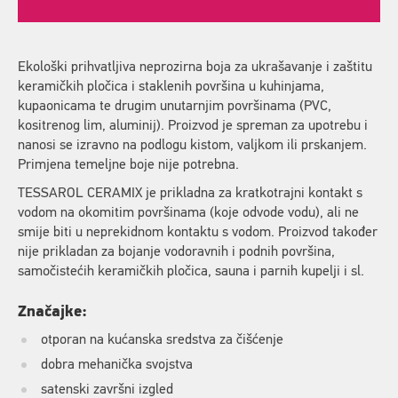
Ekološki prihvatljiva neprozirna boja za ukrašavanje i zaštitu
keramičkih pločica i staklenih površina u kuhinjama,
kupaonicama te drugim unutarnjim površinama (PVC,
kositrenog lim, aluminij). Proizvod je spreman za upotrebu i
nanosi se izravno na podlogu kistom, valjkom ili prskanjem.
Primjena temeljne boje nije potrebna.
TESSAROL CERAMIX je prikladna za kratkotrajni kontakt s
vodom na okomitim površinama (koje odvode vodu), ali ne
smije biti u neprekidnom kontaktu s vodom. Proizvod također
nije prikladan za bojanje vodoravnih i podnih površina,
samočistećih keramičkih pločica, sauna i parnih kupelji i sl.
Značajke:
otporan na kućanska sredstva za čišćenje
dobra mehanička svojstva
satenski završni izgled