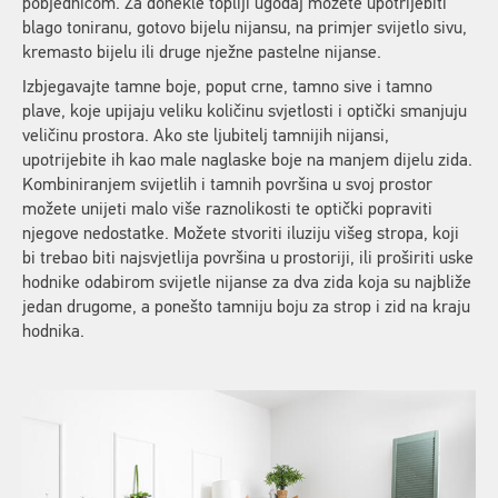
pobjednicom. Za donekle topliji ugođaj možete upotrijebiti
blago toniranu, gotovo bijelu nijansu, na primjer svijetlo sivu,
kremasto bijelu ili druge nježne pastelne nijanse.
Izbjegavajte tamne boje, poput crne, tamno sive i tamno
plave, koje upijaju veliku količinu svjetlosti i optički smanjuju
veličinu prostora. Ako ste ljubitelj tamnijih nijansi,
upotrijebite ih kao male naglaske boje na manjem dijelu zida.
Kombiniranjem svijetlih i tamnih površina u svoj prostor
možete unijeti malo više raznolikosti te optički popraviti
njegove nedostatke. Možete stvoriti iluziju višeg stropa, koji
bi trebao biti najsvjetlija površina u prostoriji, ili proširiti uske
hodnike odabirom svijetle nijanse za dva zida koja su najbliže
jedan drugome, a ponešto tamniju boju za strop i zid na kraju
hodnika.