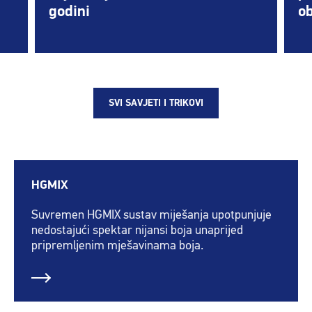
godini
ob
SVI SAVJETI I TRIKOVI
HGMIX
Suvremen HGMIX sustav miješanja upotpunjuje
nedostajući spektar nijansi boja unaprijed
pripremljenim mješavinama boja.