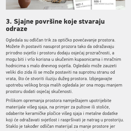
3. Sjajne površine koje stvaraju
odraze
Ogledala su odličan trik za optičko povećavanje prostora.
Možete ih postaviti nasuprot prozora tako da odražavaju
prirodno svjetlo i prostoru dodaju osjećaj prozračnosti, a
mogu biti i vrlo korisna u skučenim kupaonicama i mračnim
hodnicima s malo dnevnog svjetla. Ogledalo može zauzeti
veliki dio zida ili se može postaviti na suprotnu stranu od
vrata, što će stvoriti iluziju dužeg prostora. Izbjegavajte
upotrebu velikog broja malih ogledala jer ona mogu manjem
prostoru dodati osjećaj skučenosti.
Prilikom opremanja prostora namještajem upotrijebite
materijale višeg sjaja, na primjer za pultove ili stoliće,
odaberite keramičke pločice višeg sjaja i metalne dodatke
koji će odražavati svjetlost i raspršivati je natrag u prostoriju.
Staklo je također odličan materijal za manje prostore jer