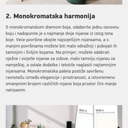
2. Monokromatska harmonija
S monokromatskom shemom boja, odaberite jednu osnovnu
boju i nadopunite je s najmanje dvije nijanse iz istog tona
boje. Veće površine obojite najsvjetlijim nijansama, a s
manjim površinama možete biti malo odvažniji i pobojati ih
tamnijim i življim bojama. Na primjer, možete odabrati
nježne i svijetle nijanse za zidove, malo tamniju nijansu za
namještaj, a ostale dodatke i tekstile naglasiti najtamnijim
nijansama. Monokromatska paleta postiže savršenu
ravnotežu između elegancije i prostranosti, a istovremeno
smanjenim brojem različitih nijansi boja prostor čini manje
natrpanim.