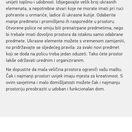
unijeti toplinu i udobnost. Izbjegavajte velik broj ukrasnih
elemenata, a nepotrebne stvari koje ne morate imati pri ruci
pohranite u ormariće, ladice ili ukrasne kutije. Odaberite
manje predmeta i promišljeno ih rasporedite u prostoru.
Otvorene police ne smiju biti prenatrpane predmetima, nego
bi trebale imati dovoljno prostora da istaknu samo odabrane
predmete. Ukrasne elemente možete s vremenom zamijeniti,
no pridržavajte se sljedećeg pravila: za svaki novi predmet
koji se doda na policu treba jedan oduzeti. Tako ćete prostor
lakše održavati urednim i organiziranim.
Ne dopustite da mala veličina prostora ograniči vašu maštu.
Čak i najmanji prostori uvijek imaju mjesta za kreativnost. S
ovim savjetima i malo domišljatosti možete čak i najmanju
prostoriju preobraziti u udoban i funkcionalan dom.