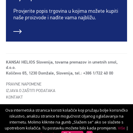
Provjerite popis trgovina u kojima možete kupiti
naše proizvode i nađite vama najbližu.
KANSAI HELIOS Slovenija, tovarna premazov in umetnih smol,
d.o.o.
Količevo 65, 1230 Domžale, Slovenija, tel.: +386 1/722 40 00
PRAVNE NAPOMENE
IZJAVA O ZAŠTITI PODATAKA
KONTAKT
Ova internetska stranica koristi kolačiće koji pružaju bolje korisničko
iskustvo, analizu stranice te mogućnost ciljanog oglašavanja na
internetu. Molimo kliknite na gumb „Slažem se“ ako se slažete s
© KANSAI HELIOS Slovenija d.o.o. - Sva prava pridržana
upotrebom kolačića. Tu postavku možete bilo kada promijeniti.
Više
|
Proizvodnja:
Innovatif