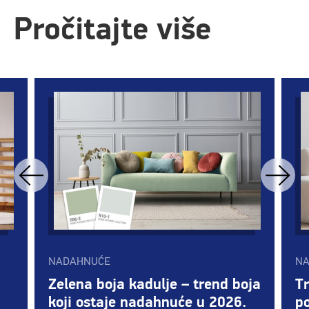
Pročitajte više
NADAHNUĆE
NA
Zelena boja kadulje – trend boja
T
koji ostaje nadahnuće u 2026.
po