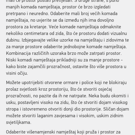
mali će prostor postati pretijesan. S druge strane, s puno
manjih komada namještaja, prostor će brzo izgledati
pretrpano i neuredno. Odaberite mali broj većih komada
namještaja, no uvjerite se da između njih ima dovoljno
prostora za kretanje. Veće komade namještaja odmaknite
nekoliko centimetara od zida, što će prostoru dodati vizualnu
dubinu. Izbjegavajte velike uzorke na namještaju i zidovima te
za manje prostore odaberite jednobojne komade namještaja.
Kombinacija različitih uzoraka brzo može zatrpati prostor.
Niski komadi namještaja prikladniji su za manje prostore -
kako biste zajamčili prozračnost, ostavite što više prostora u
visini očiju.
Možete upotrijebiti otvorene ormare i police koji ne blokiraju
prolaz svjetlosti kroz prostoriju, što će stvoriti osjećaj
prozračnosti, no pazite da ih ne natrpate. Neka budu okomiti i
usku, postavljeni visoko na zidu, što će stvoriti dojam visokog
stropa i istovremeno otvoriti donji dio prostorije. Sličan dojam
možete stvoriti laganim zavjesama i visokim, uskim zidnim
svjetiljkama.
Odaberite višenamjenski namještaj koji pruža i prostor za