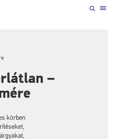
re
rlátlan –
lmére
les körben
ítéseket,
tárgyakat,