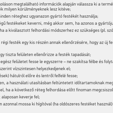
láson megtalálható információk alapján válassza ki a termé
ék milyen körülményeknek lesz kitéve;
, minden réteghez ugyanazon gyártó festékét használja;
ű festékeket keverni, még akkor sem, ha azonos a gyártóju
 ha a kiválasztott felhordási módszerhez ez szükséges (pl. szó
 régi festék egy kis részén annak ellenőrzésére, hogy az új f
gy tiszta felületen ellenőrizze a festék tapadását;
 egész felületet fesse le egyszerre – ne szakítsa félbe és fol
zerint vízszintesen helyezkedjenek el;
ések) hátulról előre és lentről felfelé fesse;
en, a használati utasításban feltüntetett időtartamoknak megf
l, ha a következő réteg felhordása előtt finoman megcsiszolja
 alaposan keverje fel;
azonnal mossa ki hígítóval (ha oldószeres festéket használ) 