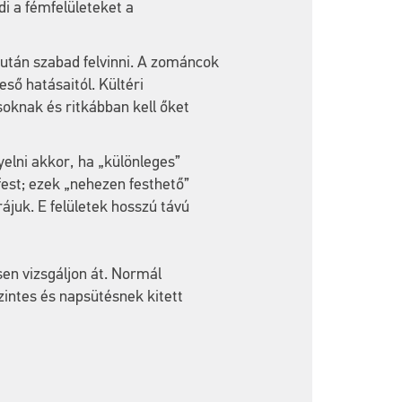
di a fémfelületeket a
után szabad felvinni. A zománcok
eső hatásaitól. Kültéri
soknak és ritkábban kell őket
yelni akkor, ha „különleges”
est; ezek „nehezen festhető”
juk. E felületek hosszú távú
en vizsgáljon át. Normál
intes és napsütésnek kitett