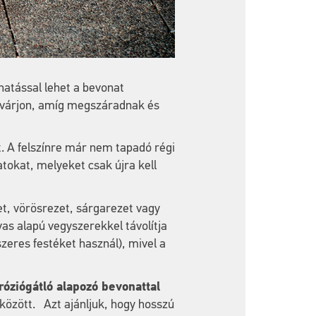
hatással lehet a bevonat
m várjon, amíg megszáradnak és
tt. A felszínre már nem tapadó régi
atokat, melyeket csak újra kell
et, vörösrezet, sárgarezet vagy
vas alapú vegyszerekkel távolítja
ószeres festéket használ), mivel a
róziógátló alapozó bevonattal
 között. Azt ajánljuk, hogy hosszú