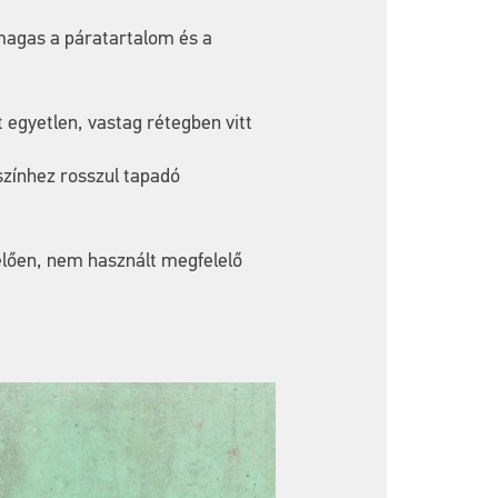
 magas a páratartalom és a
 egyetlen, vastag rétegben vitt
lszínhez rosszul tapadó
elően, nem használt megfelelő