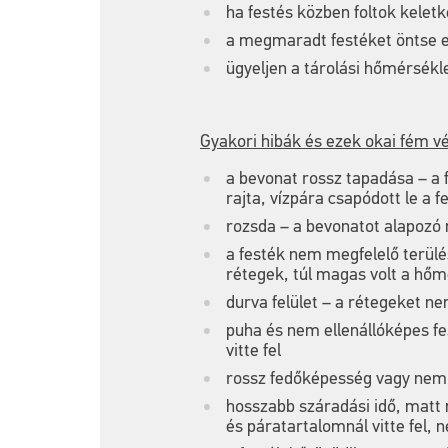
ha festés közben foltok kelet
a megmaradt festéket öntse eg
ügyeljen a tárolási hőmérsékl
Gyakori hibák és ezek okai fém v
a bevonat rossz tapadása – a 
rajta, vízpára csapódott le a f
rozsda – a bevonatot alapozó n
a festék nem megfelelő terülés
rétegek, túl magas volt a hőm
durva felület – a rétegeket n
puha és nem ellenállóképes fe
vitte fel
rossz fedőképesség vagy nem m
hosszabb száradási idő, matt
és páratartalomnál vitte fel, 