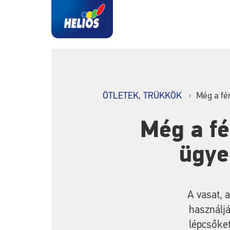
ÖTLETEK, TRÜKKÖK
Még a fé
Még a fé
ügye
A vasat, 
használj
lépcsőket