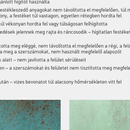
ánlott hígítót használta
estékleszedő anyagokat nem távolította el megfelelően, túl
ny, a festéket túl vastagon, egyetlen rétegben hordta fel
túl vékonyan hordta fel vagy túlságosan felhígította
edések jelennek meg rajta és ráncosodik – hígítatlan festéket
tította meg eléggé, nem távolította el megfelelően a régi, a fe
tta meg a szerszámokat, nem használt megfelelő alapozót
alatt – nem javította a felület sérüléseit
n – a szerszámokat és felületet nem tisztította meg megfel
tán – vizes bevonatot túl alacsony hőmérsékleten vitt fel