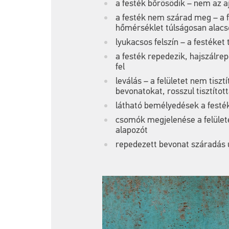
a festék bőrösödik – nem az aj
a festék nem szárad meg – a f
hőmérséklet túlságosan alacso
lyukacsos felszín – a festéket 
a festék repedezik, hajszálrep
fel
leválás – a felületet nem tisz
bevonatokat, rosszul tisztíto
látható bemélyedések a festék 
csomók megjelenése a felülete
alapozót
repedezett bevonat száradás u