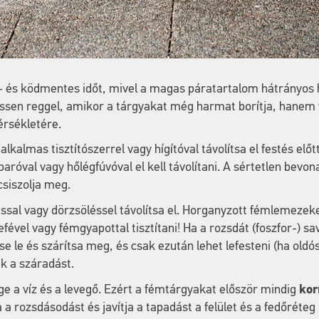
ő- és ködmentes időt, mivel a magas páratartalom hátrányos 
fessen reggel, amikor a tárgyakat még harmat borítja, hane
rsékletére.
kalmas tisztítószerrel vagy hígítóval távolítsa el festés elő
róval vagy hőlégfúvóval el kell távolítani. A sértetlen bevon
 csiszolja meg.
ssal vagy dörzsöléssel távolítsa el. Horganyzott fémlemezek
ével vagy fémgyapottal tisztítani! Ha a rozsdát (foszfor-) sa
ítse le és szárítsa meg, és csak ezután lehet lefesteni (ha old
k a száradást.
e a víz és a levegő. Ezért a fémtárgyakat először mindig
kor
a rozsdásodást és javítja a tapadást a felület és a fedőréteg