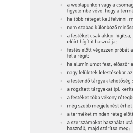
a weblapunkon vagy a csomago
figyelembe véve, hogy a term
ha több réteget kell felvinni
nem szabad különböző minőség
a festéket csak akkor hígítsa,
előírt hígítót használja;
festés előtt végezzen próbát a
fel a régit;
ha alumíniumot fest, először e
nagy felületek lefestésekor az
a festendő tárgyak lehetőség s
a rögzített tárgyakat (pl. kerít
a festéket több vékony rétegb
még szebb megjelenést érhet e
a terméket minden réteg előtt
a szerszámokat használat után 
használ), majd szárítsa meg;