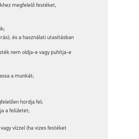
khez megfelelő festéket,
k;
rás), és a használati utasításban
esték nem oldja-e vagy puhítja-e
ytassa a munkát;
elelően hordja fel;
 a felületet;
vagy vízzel (ha vizes festéket