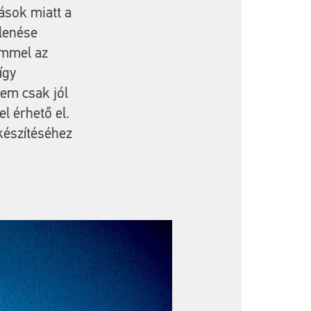
ások miatt a
elenése
emmel az
így
lem csak jól
l érhető el.
készítéséhez