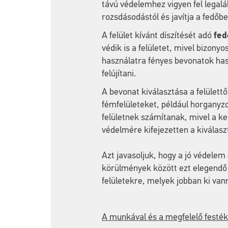
távú védelemhez vigyen fel legalá
rozsdásodástól és javítja a fedőb
A felület kívánt díszítését adó
fed
védik is a felületet, mivel bizony
használatra fényes bevonatok hasz
felújítani.
A bevonat kiválasztása a felülettő
fémfelületeket, például horganyz
felületnek számítanak, mivel a k
védelmére kifejezetten a kiválaszt
Azt javasoljuk, hogy a jó védele
körülmények között ezt elegendő 
felületekre, melyek jobban ki van
A munkával és a megfelelő festék 