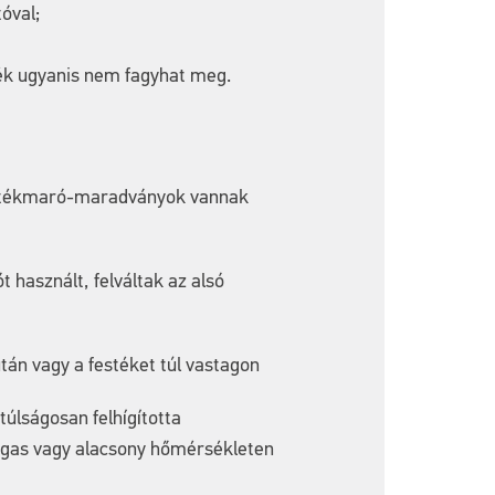
óval;
sték ugyanis nem fagyhat meg.
 festékmaró-maradványok vannak
 használt, felváltak az alsó
tán vagy a festéket túl vastagon
túlságosan felhígította
magas vagy alacsony hőmérsékleten