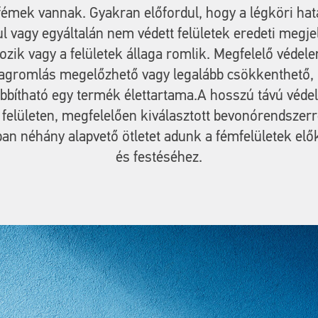
émek vannak. Gyakran előfordul, hogy a légköri hat
l vagy egyáltalán nem védett felületek eredeti megj
ozik vagy a felületek állaga romlik. Megfelelő védel
lagromlás megelőzhető vagy legalább csökkenthető, 
bítható egy termék élettartama.
A hosszú távú véde
t felületen, megfelelően kiválasztott bevonórendszerre
ban néhány alapvető ötletet adunk a fémfelületek elő
és festéséhez.