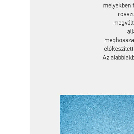
melyekben f
rosszu
megvált
ál
meghosszab
előkészítet
Az alábbiak