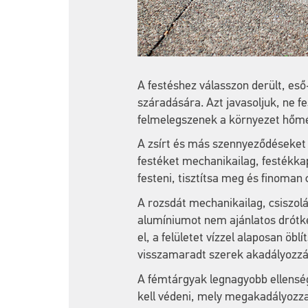
A festéshez válasszon derült, es
száradására. Azt javasoljuk, ne 
felmelegszenek a környezet hőmé
A zsírt és más szennyeződéseket al
festéket mechanikailag, festékkapa
festeni, tisztítsa meg és finoman
A rozsdát mechanikailag, csiszolá
alumíniumot nem ajánlatos drótkef
el, a felületet vízzel alaposan öbl
visszamaradt szerek akadályozzá
A fémtárgyak legnagyobb ellenség
kell védeni, mely megakadályozza 