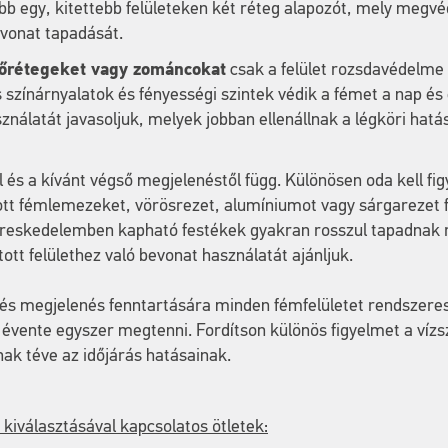
bb egy, kitettebb felületeken két réteg alapozót, mely megvé
evonat tapadását.
őrétegeket vagy zománcokat
csak a felület rozsdavédelme 
os színárnyalatok és fényességi szintek védik a fémet a nap és 
nálatát javasoljuk, melyek jobban ellenállnak a légköri hatá
l és a kívánt végső megjelenéstől függ. Különösen oda kell fig
ott fémlemezeket, vörösrezet, alumíniumot vagy sárgarezet f
ereskedelemben kapható festékek gyakran rosszul tapadnak rá
ott felülethez való bevonat használatát ajánljuk.
m és megjelenés fenntartására minden fémfelületet rendszeres
évente egyszer megtenni. Fordítson különös figyelmet a vízsz
nak téve az időjárás hatásainak.
kiválasztásával kapcsolatos ötletek: