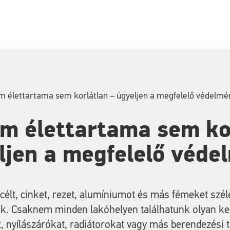
m élettartama sem korlátlan – ügyeljen a megfelelő védelmé
m élettartama sem ko
ljen a megfelelő véde
acélt, cinket, rezet, alumíniumot és más fémeket szé
ák. Csaknem minden lakóhelyen találhatunk olyan ker
, nyílászárókat, radiátorokat vagy más berendezési 