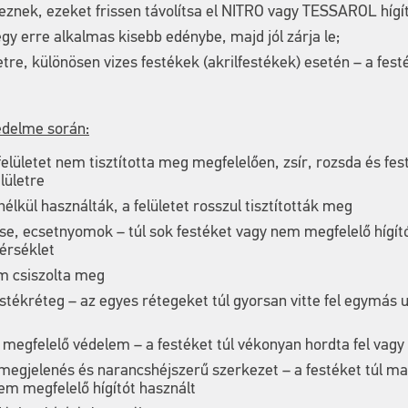
keznek, ezeket frissen távolítsa el NITRO vagy TESSAROL hígít
y erre alkalmas kisebb edénybe, majd jól zárja le;
etre, különösen vizes festékek (akrilfestékek) esetén – a fe
édelme során:
felületet nem tisztította meg megfelelően, zsír, rozsda és
elületre
élkül használták, a felületet rosszul tisztították meg
e, ecsetnyomok – túl sok festéket vagy nem megfelelő hígítót
érséklet
em csiszolta meg
stékréteg – az egyes rétegeket túl gyorsan vitte fel egymás u
egfelelő védelem – a festéket túl vékonyan hordta fel vagy 
 megjelenés és narancshéjszerű szerkezet – a festéket túl 
nem megfelelő hígítót használt