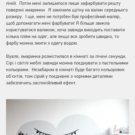
ліній. Потім мені залишилося лише зафарбувати решту
поверхні хмаринки. Я замінила щітку на валик середнього
розміру. І ще, мені не потрібен був професійний маляр,
щоб допомагати мені фарбувати! Я більше звикла
користуватися валиком, хоча завжди виходить поставити
кілька плям на одяг, але якщо все зробити швидко, то
фарбу можна змити з одягу водою.
Вуаля, хмаринка розмістилася в кімнаті за лічені секунди.
Сірі і світлі меблі завжди можна поєднувати з пастельними
кольорами. Незабаром в кімнаті буде багато кольорових
об'єктів, тож сірий у поєднанні з чорними деталями
забезпечить заспокійливий ефект.