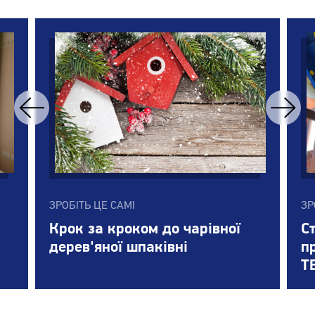
ЗРОБІТЬ ЦЕ САМІ
ЗР
Крок за кроком до чарівної
С
дерев'яної шпаківні
п
T