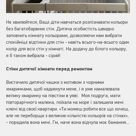
Не хвилюйтеся; Ваші діти навчаться розпізнавати кольори
без багатобарвних стін. Дитяча особистість швидко
заповнить кімнату кольорами, дозволяючи нам вибрати
спокійніші відтінки для стін - навіть всього-на-всього один
колір для всіх стін у кімнаті. На додачу до білого кольору,
я б також вибрала - сірий!
Стіни дитячої кімнати перед ремонтом
Вистачило дитячої чашки з мотивом з чорними
хмаринками, щоб надихнути мене, і я уже намалювала
велику хмаринку на півстіни в уяві. Моя подруга, мати
півторарічного малюка, поїхала на море і залишила мені
ключі від своєї квартири. «Ти можеш робити все що хочеш,
але не переборщи з великою кількістю кольорів на стінах»,
- порадила вона мені. Гм, наче вона відчула моє бажання...