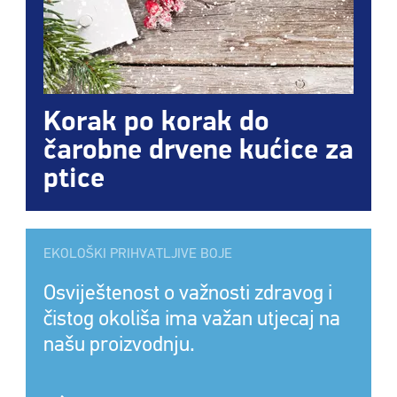
Korak po korak do
čarobne drvene kućice za
ptice
EKOLOŠKI PRIHVATLJIVE BOJE
Osviještenost o važnosti zdravog i
čistog okoliša ima važan utjecaj na
našu proizvodnju.