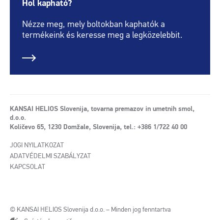
Hol kapható?
Nézze meg, mely boltokban kaphatók a
termékeink és keresse meg a legközelebbit.
KANSAI HELIOS Slovenija, tovarna premazov in umetnih smol,
d.o.o.
Količevo 65, 1230 Domžale, Slovenija, tel.: +386 1/722 40 00
JOGI NYILATKOZAT
ADATVÉDELMI SZABÁLYZAT
KAPCSOLAT
© KANSAI HELIOS Slovenija d.o.o. – Minden jog fenntartva