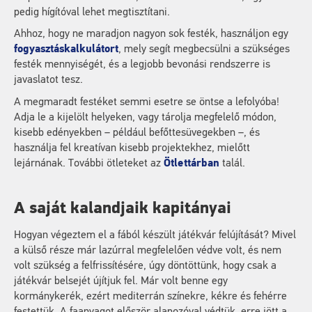
pedig hígítóval lehet megtisztítani.
Ahhoz, hogy ne maradjon nagyon sok festék, használjon egy
fogyasztáskalkulátort
, mely segít megbecsülni a szükséges
festék mennyiségét, és a legjobb bevonási rendszerre is
javaslatot tesz.
A megmaradt festéket semmi esetre se öntse a lefolyóba!
Adja le a kijelölt helyeken, vagy tárolja megfelelő módon,
kisebb edényekben – például befőttesüvegekben –, és
használja fel kreatívan kisebb projektekhez, mielőtt
lejárnának. További ötleteket az
Ötlettárban
talál.
A saját kalandjaik kapitányai
Hogyan végeztem el a fából készült játékvár felújítását? Mivel
a külső része már lazúrral megfelelően védve volt, és nem
volt szükség a felfrissítésére, úgy döntöttünk, hogy csak a
játékvár belsejét újítjuk fel. Már volt benne egy
kormánykerék, ezért mediterrán színekre, kékre és fehérre
festettük. A faanyagot először alapozóval védtük, erre jött a