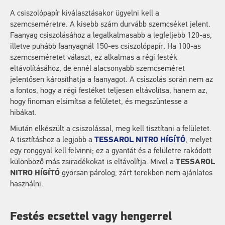
A csiszolópapír kiválasztásakor ügyelni kell a
szemcseméretre. A kisebb szám durvább szemcséket jelent.
Faanyag csiszolásához a legalkalmasabb a legfeljebb 120-as,
illetve puhább faanyagnál 150-es csiszolópapír. Ha 100-as
szemcseméretet választ, ez alkalmas a régi festék
eltávolításához, de ennél alacsonyabb szemcseméret
jelentősen károsíthatja a faanyagot. A csiszolás során nem az
a fontos, hogy a régi festéket teljesen eltávolítsa, hanem az,
hogy finoman elsimítsa a felületet, és megszüntesse a
hibákat.
Miután elkészült a csiszolással, meg kell tisztítani a felületet.
A tisztításhoz a legjobb a
TESSAROL NITRO HÍGÍTÓ
, melyet
egy ronggyal kell felvinni; ez a gyantát és a felületre rakódott
különböző más zsiradékokat is eltávolítja. Mivel a
TESSAROL
NITRO HÍGÍTÓ
gyorsan párolog, zárt terekben nem ajánlatos
használni.
Festés ecsettel vagy hengerrel