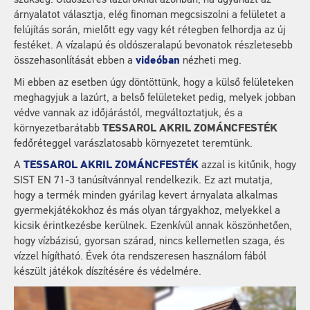
szükség. Oldószeres lazúroknál azonban, ha ugyanazt az
árnyalatot választja, elég finoman megcsiszolni a felületet a
felújítás során, mielőtt egy vagy két rétegben felhordja az új
festéket. A vízalapú és oldószeralapú bevonatok részletesebb
összehasonlítását ebben a
videóban
nézheti meg.
Mi ebben az esetben úgy döntöttünk, hogy a külső felületeken
meghagyjuk a lazúrt, a belső felületeket pedig, melyek jobban
védve vannak az időjárástól, megváltoztatjuk, és a
környezetbarátabb
TESSAROL AKRIL ZOMÁNCFESTÉK
fedőréteggel varászlatosabb környezetet teremtünk.
A
TESSAROL AKRIL ZOMÁNCFESTÉK
azzal is kitűnik, hogy
SIST EN 71-3 tanúsítvánnyal rendelkezik. Ez azt mutatja,
hogy a termék minden gyárilag kevert árnyalata alkalmas
gyermekjátékokhoz és más olyan tárgyakhoz, melyekkel a
kicsik érintkezésbe kerülnek. Ezenkívül annak köszönhetően,
hogy vízbázisú, gyorsan szárad, nincs kellemetlen szaga, és
vízzel hígítható. Évek óta rendszeresen használom fából
készült játékok díszítésére és védelmére.