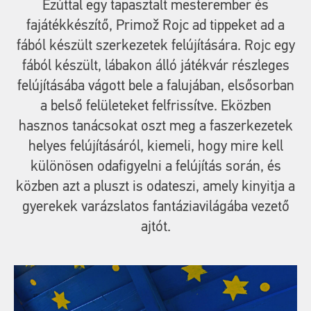
Ezúttal egy tapasztalt mesterember és
fajátékkészítő, Primož Rojc ad tippeket ad a
fából készült szerkezetek felújítására. Rojc egy
fából készült, lábakon álló játékvár részleges
felújításába vágott bele a falujában, elsősorban
a belső felületeket felfrissítve. Eközben
hasznos tanácsokat oszt meg a faszerkezetek
helyes felújításáról, kiemeli, hogy mire kell
különösen odafigyelni a felújítás során, és
közben azt a pluszt is odateszi, amely kinyitja a
gyerekek varázslatos fantáziavilágába vezető
ajtót.