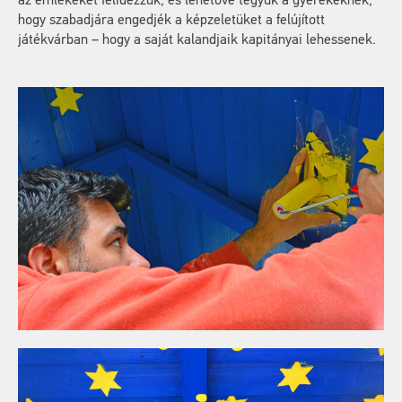
az emlékeket felidézzük, és lehetővé tegyük a gyerekeknek,
hogy szabadjára engedjék a képzeletüket a felújított
játékvárban – hogy a saját kalandjaik kapitányai lehessenek.