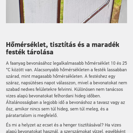
Hőmérséklet, tisztítás és a maradék
festék tárolása
A faanyag bevonásához legalkalmasabb hőmérséklet 10 és 25
°C között van. Alacsonyabb hőmérsékleten a festék lassabban
szárad, mint magasabb hőmérsékleten. A festéshez egy
száraz, napsütéses napot válasszon, mivel a bevonatokat nem
szabad nedves felületekre felvinni. Különösen nem tanácsos
vizes alapú bevonatokat felhordani hideg időben.
Általánosságban a legjobb idő a bevonáshoz a tavasz vagy az
ősz, amikor nincs sem túl hideg, sem túl meleg, és a
páratartalom is megfelelő.
És mi a helyzet az ecset és a henger tisztításával? Ha vizes
alapú bevonatokat használ, a szerszámokat vízzel, egyébként