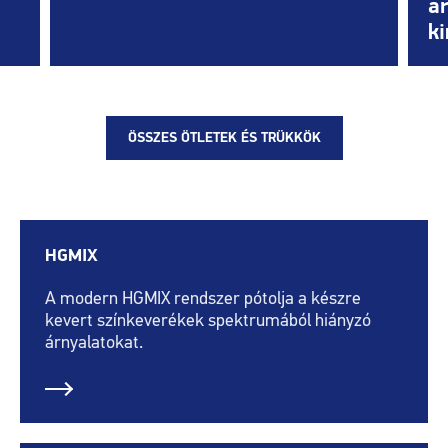
ar
ki
ÖSSZES ÖTLETEK ÉS TRÜKKÖK
HGMIX
A modern HGMIX rendszer pótolja a készre
kevert színkeverékek spektrumából hiányzó
árnyalatokat.