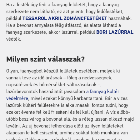
Ha a festék úgy fedi a faanyag felületét, hogy a faanyag
szerkezete nem látható, ez azt jelenti, hogy fedőfestéket,
például
TESSAROL AKRIL ZOMÁNCFESTÉKET
használtak.
Ha a bevonat árnyalata félig átlátszó, és alatta látható a
faanyag szerkezete, akkor lazúrral, például
BORI LAZÚRRAL
védték.
Milyen színt válasszak?
Olyan, faanyagból készült felületek esetében, melyek ki
vannak téve az időjárásnak – főleg a nedvességnek,
napsütésnek és hőmérséklet-változásoknak –,
lazúrbevonatok használatát javasolom
a faanyag kültéri
védelmére
, mivel ezeket könnyű karbantartani. Bár a vizes
lazúrok kültéri felületekre is alkalmasak, fontos tudni, hogy
ezeket évente fel kell frissíteni és fel kell újítani. A víz előbb-
utóbb beszivárog a bevonat alá, és a réteg lassan elkezd majd
leválni. Az új bevonat felhordása előtt az ilyen felületeket
alaposan le kell csiszolni, amihez sokkal több munkára van