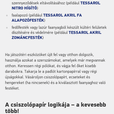
szennyeződések eltávolításához (például
TESSAROL
NITRO HÍGÍTÓ
)
faalapozó (például
TESSAROL AKRIL FA
ALAPOZÓFESTÉK
)
fedőfesték vagy lazúr faanyagból készült kültéri felületek
díszítésére és védelmére (például
TESSAROL AKRIL
ZOMÁNCFESTÉK
)
Ha játszótéri eszközöket újít fel vagy otthon dolgozik,
használja azokat a szerszámokat, amelyek már megvannak
otthon. Keressen régi pólókat, és vágja fel őket kisebb
darabokra. Takarja le a padlót kartonpapírral vagy régi
újságokkal. Vásároljon csiszolópapírt, ecseteket és
hengereket (ha nincsenek) és a kiválasztott faanyaghoz való
festéket.
A csiszolópapír logikája – a kevesebb
több!