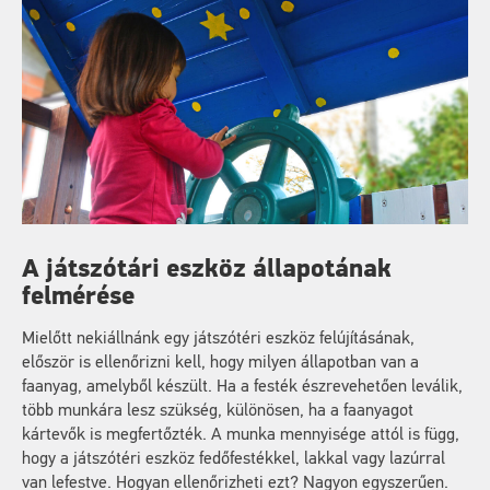
A játszótári eszköz állapotának
felmérése
Mielőtt nekiállnánk egy játszótéri eszköz felújításának,
először is ellenőrizni kell, hogy milyen állapotban van a
faanyag, amelyből készült. Ha a festék észrevehetően leválik,
több munkára lesz szükség, különösen, ha a faanyagot
kártevők is megfertőzték. A munka mennyisége attól is függ,
hogy a játszótéri eszköz fedőfestékkel, lakkal vagy lazúrral
van lefestve. Hogyan ellenőrizheti ezt? Nagyon egyszerűen.