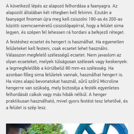
A következő lépés az alapozó felhordása a faanyagra. Az
alapozót általában két rétegben kell felvinni. Ezután a
faanyagot finoman újra meg kell csiszolni 180-as és 200-as
közötti szemcseméretű csiszolópapírral, hogy a felület sima
legyen, és szépen fel lehessen rá hordani a befejező réteget.
A festéshez ecsetet és hengert is használhat. Ha egyenetlen
felületeket kell festeni, csak ecsetet lehet használni.
Válasszon megfelelő szélességű ecsetet. Nem javaslom az
olyan ecseteket, melyek túlságosan szélesek vagy keskenyek:
a legmegfelelőbb a körülbelül 80 mm-es szélesség. Ha
azonban főleg sima felületek vannak, használhat hengert is.
Ha vizes alapú bevonatokat használ, sűrű szőrű Microline
hengerre van szükség, mely biztosítja a festék egyenletes
felhordását csíkok vagy más hibák nélkül. A henger
praktikusan használható, mivel gyors festést tesz lehetővé, és
a felület is szép lesz.