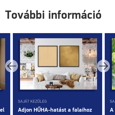
További információ
SAJÁT KEZŰLEG
SA
el
Adjon HŰHA-hatást a falaihoz
A 