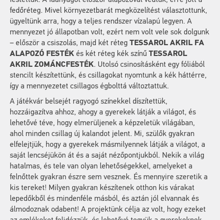
fedőréteg. Mivel környezetbarát megközelítést választottunk,
ügyeltünk arra, hogy a teljes rendszer vízalapú legyen. A
mennyezet jó állapotban volt, ezért nem volt vele sok dolgunk
– először a csiszolás, majd két réteg
TESSAROL AKRIL FA
ALAPOZÓ FESTÉK
és két réteg kék színű
TESSAROL
AKRIL ZOMÁNCFESTÉK
. Utolsó csinosításként egy fóliából
stencilt készítettünk, és csillagokat nyomtunk a kék háttérre,
így a mennyezetet csillagos égbolttá változtattuk.
A játékvár belsejét ragyogó színekkel díszítettük,
hozzáigazítva ahhoz, ahogy a gyerekek látják a világot, és
lehetővé téve, hogy elmerüljenek a képzeletük világában,
ahol minden csillag új kalandot jelent. Mi, szülők gyakran
elfelejtjük, hogy a gyerekek másmilyennek látják a világot, a
saját lencséjükön át és a saját nézőpontjukból. Nekik a világ
hatalmas, és tele van olyan lehetőségekkel, amelyeket a
felnőttek gyakran észre sem vesznek. És mennyire szeretik a
kis tereket! Milyen gyakran készítenek otthon kis várakat
lepedőkből és mindenféle másból, és aztán jól elvannak és
álmodoznak odabent! A projektünk célja az volt, hogy ezeket