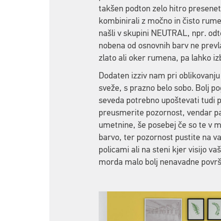
takšen podton zelo hitro preseneti,
kombinirali z močno in čisto rume
našli v skupini NEUTRAL, npr. od
nobena od osnovnih barv ne prevla
zlato ali oker rumena, pa lahko iz
Dodaten izziv nam pri oblikovanju
sveže, s prazno belo sobo. Bolj po
seveda potrebno upoštevati tudi p
preusmerite pozornost, vendar pa
umetnine, še posebej če so te v m
barvo, ter pozornost pustite na v
policami ali na steni kjer visijo v
morda malo bolj nenavadne površin