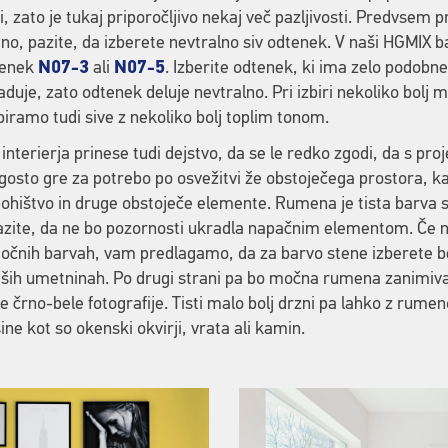
 zato je tukaj priporočljivo nekaj več pazljivosti. Predvsem pri
no, pazite, da izberete nevtralno siv odtenek. V naši HGMIX b
tenek
N07-3
ali
N07-5
. Izberite odtenek, ki ima zelo podobn
duje, zato odtenek deluje nevtralno. Pri izbiri nekoliko bolj
biramo tudi sive z nekoliko bolj toplim tonom.
 interierja prinese tudi dejstvo, da se le redko zgodi, da s
gosto gre za potrebo po osvežitvi že obstoječega prostora, kar
ohištvo in druge obstoječe elemente. Rumena je tista barva 
zite, da ne bo pozornosti ukradla napačnim elementom. Če na
očnih barvah, vam predlagamo, da za barvo stene izberete bel
aših umetninah. Po drugi strani pa bo močna rumena zanimiva
aše črno-bele fotografije. Tisti malo bolj drzni pa lahko z rum
e kot so okenski okvirji, vrata ali kamin.