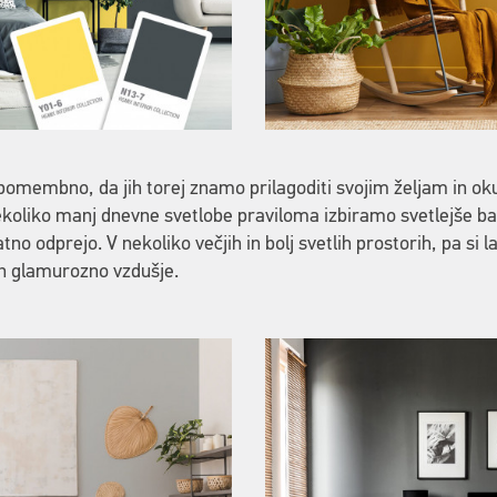
 pomembno, da jih torej znamo prilagoditi svojim željam in o
koliko manj dnevne svetlobe praviloma izbiramo svetlejše bar
atno odprejo. V nekoliko večjih in bolj svetlih prostorih, pa s
 in glamurozno vzdušje.