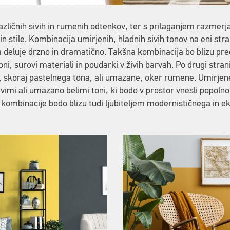
zličnih sivih in rumenih odtenkov, ter s prilaganjem razmerja
n stile. Kombinacija umirjenih, hladnih sivih tonov na eni str
a deluje drzno in dramatično. Takšna kombinacija bo blizu pre
toni, surovi materiali in poudarki v živih barvah. Po drugi str
ga, skoraj pastelnega tona, ali umazane, oker rumene. Umirj
vimi ali umazano belimi toni, ki bodo v prostor vnesli popoln
 kombinacije bodo blizu tudi ljubiteljem modernističnega in e