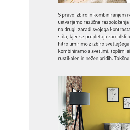
S pravo izbiro in kombiniranjem ra
ustvarjamo različna razpoloženja i
na drugi, zaradi svojega kontrast
stila, kjer se prepletajo zamolkli 
hitro umirimo z izbiro svetlejše
kombiniramo s svetlimi, toplimi si
rustikalen in nežen pridih. Takšne