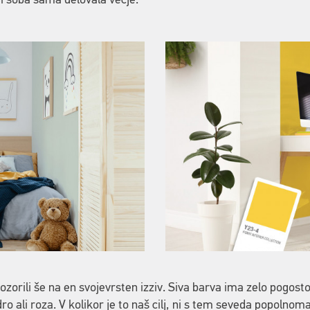
i soba sama delovala večje.
opozorili še na en svojevrsten izziv. Siva barva ima zelo pogos
 ali roza. V kolikor je to naš cilj, ni s tem seveda popolnoma