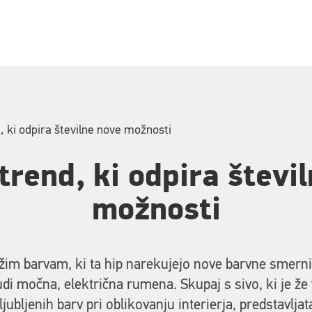
, ki odpira številne nove možnosti
trend, ki odpira števi
možnosti
žim barvam, ki ta hip narekujejo nove barvne smerni
udi močna, električna rumena. Skupaj s sivo, ki je že 
iljubljenih barv pri oblikovanju interierja, predstavlja