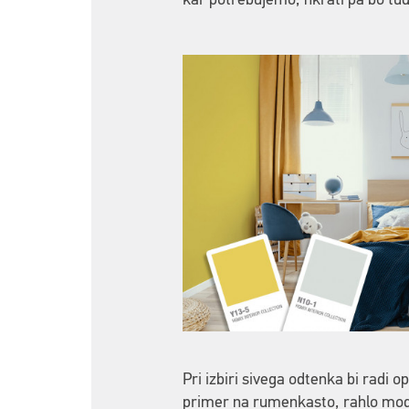
kar potrebujemo, hkrati pa bo tud
Pri izbiri sivega odtenka bi radi 
primer na rumenkasto, rahlo modro