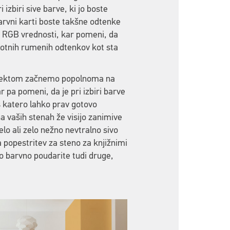
 izbiri sive barve, ki jo boste
arvni karti boste takšne odtenke
e RGB vrednosti, kar pomeni, da
 motnih rumenih odtenkov kot sta
 projektom začnemo popolnoma na
 pa pomeni, da je pri izbiri barve
s katero lahko prav gotovo
 vaših stenah že visijo zanimive
o ali zelo nežno nevtralno sivo
 popestritev za steno za knjižnimi
eno barvno poudarite tudi druge,