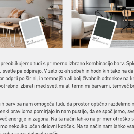
 preoblikujemo tudi s primerno izbrano kombinacijo barv. Splo
 svetle pa odpirajo. V zelo ozkih sobah in hodnikih tako na da
r odprli po širini, in temnejših ali bolj živahnih odtenkov na k
potrebno izbirati med svetlimi ali temnimi barvami, temveč bo
ih barv pa nam omogoča tudi, da prostor optično razdelimo n
nki praviloma pomirjajo in nam pustijo, da se spočijemo, sve
več energije in zagona. Na ta način lahko na primer otroško so
imo nekoliko ločen delovni kotiček. Na ta način nam lahko vsa