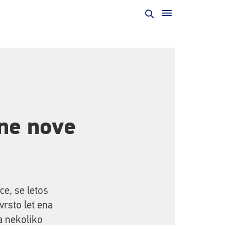
lne nove
ce, se letos
vrsto let ena
ta nekoliko