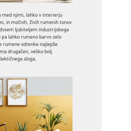
 med njimi, lahko v interierju
ani, in močnih, živih rumenih tonov
dvsem ljubiteljem industrijskega
ani pa lahko rumeno barvo zelo
ene rumene odtenke najlepše
oma drugačen, veliko bolj
klektičnega sloga.