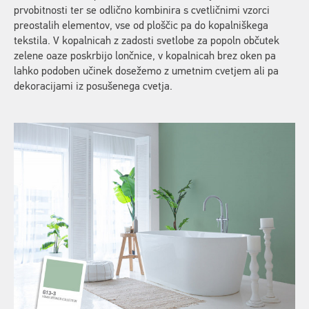
prvobitnosti ter se odlično kombinira s cvetličnimi vzorci
preostalih elementov, vse od ploščic pa do kopalniškega
tekstila. V kopalnicah z zadosti svetlobe za popoln občutek
zelene oaze poskrbijo lončnice, v kopalnicah brez oken pa
lahko podoben učinek dosežemo z umetnim cvetjem ali pa
dekoracijami iz posušenega cvetja.