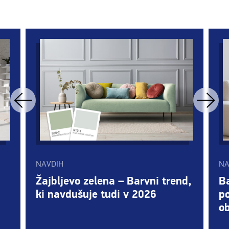
NAVDIH
NA
Žajbljevo zelena – Barvni trend,
Ba
ki navdušuje tudi v 2026
po
ob