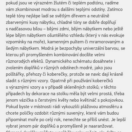
pokud jsou ve výrazném žlutém či teplém podtónu, radíme
vám zkombinovat modrou s dalšími teplými odstíny. Zatímco
teplé tóny nejlépe ladí se světlým dřevem a neutrálně
zbarvenými kusy nábytku, chladné tóny se dobře doplňují
s nadčasovou bílou – bílými zdmi, bílým nábytkem nebo ještě
lépe bílým nábytkem ošuntělého vzhledu (který v nás evokuje
vzpomínky na moře), kamenným pultem či mramorovaným a
šedým nábytkem. Modrá je bezpochyby univerzální barvou, se
kterou při promyšleném kombinování docílíte velmi
různorodých efektů. Dynamického schématu dosáhnete i
zvolením doplňků v různých odstínech modré, jako jsou
polštářky, přehozy či koberečky, protože se navíc dají krásně
sladit s různými vzory. Opatrně při používání koberečků
s výraznými vzory a v případě skleněných stolků; v těchto
případech by dekorace na stolku měla být velmi prostá, třeba
jenom vázička s čerstvými květy nebo květináč s pokojovkou.
Pokud byste v místnosti rádi vykouzlili plážovou atmosféru a
chcete poličky ozdobit různými suvenýry, které vám budou
připomínat moře po celý rok, nenechte se příliš unést. Je lepší
vybrat jenom pár doplňků a promyšleně je naaranžovat.