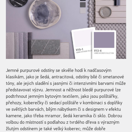
Jemné purpurové odstíny se skvěle hodí k nadčasovým
klasikám, jako je šedá, antracitová, odstíny bílé či smetanové
tóny, ale jejich sladění s jasnými či intenzivními barvami může
představovat výzvu. Jemnost a něžnost bledě purpurové lze
podtrhnout jemným bytovým textilem, jako jsou polštářky,
přehozy, koberečky či sedací polštáře v kombinaci s doplňky
ve světlých barvách, bílým nábytkem či s designem v efektu
kamene, jako třeba mramor, šedá keramika či sklo. Dobrou
volbou do místností s podlahou z tvrdého dřeva s výrazným
žlutým odstínem je také velký koberec; může dobře