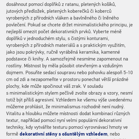
dosáhnout pomocí doplňků z ratanu, pletených košíků,
jutových předložek, pletených koberečků či koberců
vyrobených z přírodních vláken a bavlněného či lněného
povlečení. Pokud se chcete držet minimalistického principu, je
nejlepší omezit počet dekorativních prvků. Vyberte méně
doplňků v jednoduchém stylu, s čistými konturami,
vyrobených z přírodních materiálů a s praktickým využitím,
jako jsou pokrývky, ručně vyráběná keramika, kamenné
podstavce či knihy. A samozřejmě nesmíme zapomenout na
rostliny. Místnost by měla působit otevřeným a vzdušným
dojmem. Posuňte sedací soupravu nebo pohovku alespoň 5-10
cm od zdi a nezapomeňte v prostoru ponechat větší prázdné
plochy, kde může spočinout váš zrak. V souladu
s minimalistickým stylem pečlivě zvolte obrazy a vzory, nesmí
totiž být příliš agresivní. Vzhledem ke všemu výše uvedenému
můžeme prohlásit, že minimalismus rozhodně není nudný.
Vitalitu a hloubku můžete místnosti dodat kombinací různých
textur, například pomocí nyní velmi populární dekorativní
techniky, kdy vytváříte texturu pomocí vyrovnávací hmoty ve
formě
dekorativní stěny s ošuntělým vzhledem
, nebo