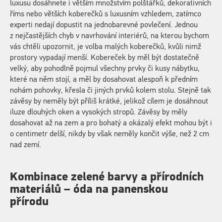
luxusu dosáhnete i větším množstvím polštářků, dekorativních
říms nebo větších koberečků s luxusním vzhledem, zatímco
experti nedají dopustit na jednobarevné povlečení. Jednou
z nejčastějších chyb v navrhování interiérů, na kterou bychom
vás chtěli upozornit, je volba malých koberečků, kvůli nimž
prostory vypadají menší. Kobereček by měl být dostatečně
velký, aby pohodlně pojmul všechny prvky či kusy nábytku,
které na něm stojí, a měl by dosahovat alespoň k předním
nohám pohovky, křesla či jiných prvků kolem stolu. Stejně tak
závěsy by neměly být příliš krátké, jelikož cílem je dosáhnout
iluze dlouhých oken a vysokých stropů. Závěsy by měly
dosahovat až na zem a pro bohatý a okázalý efekt mohou být i
o centimetr delší, nikdy by však neměly končit výše, než 2 cm
nad zemí.
Kombinace zelené barvy a přírodních
materiálů – óda na panenskou
přírodu