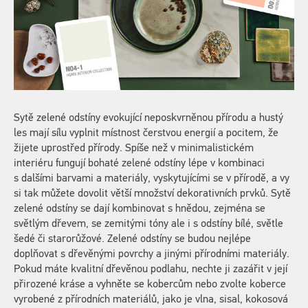
Sytě zelené odstíny evokující neposkvrněnou přírodu a hustý
les mají sílu vyplnit místnost čerstvou energií a pocitem, že
žijete uprostřed přírody. Spíše než v minimalistickém
interiéru fungují bohaté zelené odstíny lépe v kombinaci
s dalšími barvami a materiály, vyskytujícími se v přírodě, a vy
si tak můžete dovolit větší množství dekorativních prvků. Sytě
zelené odstíny se dají kombinovat s hnědou, zejména se
světlým dřevem, se zemitými tóny ale i s odstíny bílé, světle
šedé či starorůžové. Zelené odstíny se budou nejlépe
doplňovat s dřevěnými povrchy a jinými přírodními materiály.
Pokud máte kvalitní dřevěnou podlahu, nechte ji zazářit v její
přirozené kráse a vyhněte se kobercům nebo zvolte koberce
vyrobené z přírodních materiálů, jako je vlna, sisal, kokosová