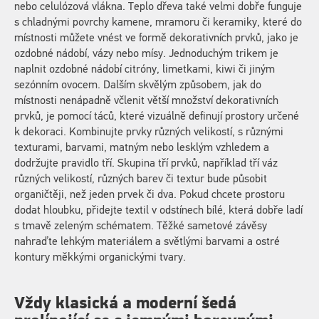
nebo celulózová vlákna. Teplo dřeva také velmi dobře funguje
s chladnými povrchy kamene, mramoru či keramiky, které do
místnosti můžete vnést ve formě dekorativních prvků, jako je
ozdobné nádobí, vázy nebo mísy. Jednoduchým trikem je
naplnit ozdobné nádobí citróny, limetkami, kiwi či jiným
sezónním ovocem. Dalším skvělým způsobem, jak do
místnosti nenápadně včlenit větší množství dekorativních
prvků, je pomocí táců, které vizuálně definují prostory určené
k dekoraci. Kombinujte prvky různých velikostí, s různými
texturami, barvami, matným nebo lesklým vzhledem a
dodržujte pravidlo tří. Skupina tří prvků, například tří váz
různých velikostí, různých barev či textur bude působit
organičtěji, než jeden prvek či dva. Pokud chcete prostoru
dodat hloubku, přidejte textil v odstínech bílé, která dobře ladí
s tmavě zeleným schématem. Těžké sametové závěsy
nahraďte lehkým materiálem a světlými barvami a ostré
kontury měkkými organickými tvary.
Vždy klasická a moderní šedá