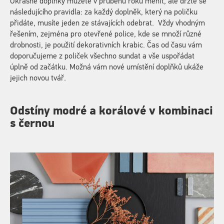
Okrasné doplňky můžete v průběhu roku měnit, ale držte se
následujícího pravidla: za každý doplněk, který na poličku
přidáte, musíte jeden ze stávajících odebrat. Vždy vhodným
řešením, zejména pro otevřené police, kde se množí různé
drobnosti, je použití dekorativních krabic. Čas od času vám
doporučujeme z poliček všechno sundat a vše uspořádat
úplně od začátku. Možná vám nové umístění doplňků ukáže
jejich novou tvář.
Odstíny modré a korálové v kombinaci
s černou