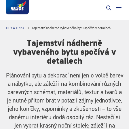
TIPY A TRIKY
Tajemství nádherně vybaveného bytu spočívá v detailech
Tajemství nádherně
vybaveného bytu spočívá v
detailech
Plánování bytu a dekorací není jen o volbě barev
a nábytku, ale záleží i na kombinování různých
barevných schémat, materiálů, textur a tvarů a
je nutné přitom brát v potaz i zájmy jednotlivce,
jeho koníčky, vzpomínky a zkušenosti – to vše
danému interiéru dodá osobitý ráz. Nestačí si
jen vybrat krásný noční stolek; záleží i na