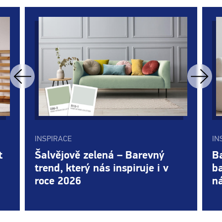
INSPIRACE
IN
t
Šalvějově zelená – Barevný
B
trend, který nás inspiruje i v
b
roce 2026
ná