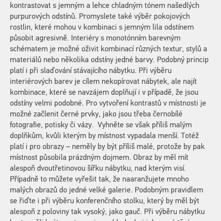
kontrastovat s jemným a lehce chladným tónem našedlých
purpurových odstínů. Promyslete také výběr pokojových
rostlin, které mohou v kombinaci s jemným lila odstínem
působit agresivně. Interiéry s monotónním barevným
schématem je možné oživit kombinací různých textur, stylů a
materiálů nebo několika odstíny jedné barvy. Podobný princip
platí i při slaďování stávajícího nábytku. Při výběru
interiérových barev je cílem nekopírovat nábytek, ale najít
kombinace, které se navzájem doplňují i v případě, že jsou
odstíny velmi podobné. Pro vytvoření kontrastů v místnosti je
možné začlenit černé prvky, jako jsou třeba černobílé
fotografie, potisky či vázy. Vyhněte se však příliš malým
doplňkům, kvůli kterým by místnost vypadala menší. Totéž
platí i pro obrazy – neměly by být příliš malé, protože by pak
místnost působila prázdným dojmem. Obraz by měl mít
alespoň dvoutřetinovou šířku nábytku, nad kterým visí.
Případně to můžete vyřešit tak, že naaranžujete mnoho
malých obrazů do jedné velké galerie. Podobným pravidlem
se řiďte i při výběru konferenčního stolku, který by měl být
alespoň z poloviny tak vysoký, jako gauč. Při výběru nábytku