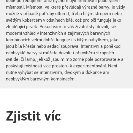
kolik potřebujeme, aniž bychom byli limitováni půdorysem
místnosti. Místnost, ve které převládají výrazné barvy, je vždy
možné v případě potřeby utlumit, třeba bílým stropem nebo
světlým kobercem v odstínech bílé, což pro oči funguje jako
zklidňující prvek. Pokud vám to váš životní styl dovolí, tak
moderní vzhled v intenzivních a zajímavých barevných
kombinacích velmi dobře funguje i s bílým nábytkem, jako
jsou bílá křesla nebo sedací souprava. Intenzivní a poněkud
neobvyklé barvy si můžete dovolit i při výběru stropních
svítidel či lamp, jelikož jsou mimo zorné pole pozorovatele a
poskytují místnosti více prostoru k experimentování. Není
nutné vyhýbat se intenzivním, divokým a dokonce ani
neobvyklým barevným kombinacím.
Zjistit víc