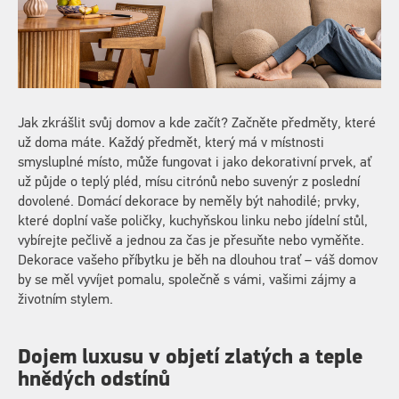
Jak zkrášlit svůj domov a kde začít? Začněte předměty, které
už doma máte. Každý předmět, který má v místnosti
smysluplné místo, může fungovat i jako dekorativní prvek, ať
už půjde o teplý pléd, mísu citrónů nebo suvenýr z poslední
dovolené. Domácí dekorace by neměly být nahodilé; prvky,
které doplní vaše poličky, kuchyňskou linku nebo jídelní stůl,
vybírejte pečlivě a jednou za čas je přesuňte nebo vyměňte.
Dekorace vašeho příbytku je běh na dlouhou trať – váš domov
by se měl vyvíjet pomalu, společně s vámi, vašimi zájmy a
životním stylem.
Dojem luxusu v objetí zlatých a teple
hnědých odstínů