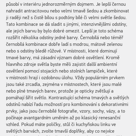
působí v interiéru jednorozměrným dojmem. Je lepší černou
nahradit antracitovou nebo velmi tmavě šedou a zkombinovat
ji raději než s čistě bílou s podtóny bílé či velmi světle šedou.
Tato kombinace se dá sladit s jinými, intenzivnějšími odstíny,
ale jejich barvu by bylo dobré omezit. Lepší je toto schéma
rozšířit několika odstíny jedné barvy. Černobílá nebo téměř
černobílá kombinace dobře ladí s modrou, mátově zelenou
nebo s odstíny bledě růžové. V místnosti, které dominují
tmavé barvy, má zásadní význam dobré osvětlení. Kromě
hlavního zdroje světla byste měli zajistit další ambientní
osvětlení pomocí stojacích nebo stolních lampiček, které
v místnosti hrají i ozdobnou úlohu. Vždy populárním prvkem
jsou také zrcadla, zejména v místnostech, které jsou malé
nebo plné tmavých barev, protože je opticky zvětšují a
pomáhají šířit světlo. Kontrastující schéma tmavých a světlých
odstínů nabízí řadu možností pro kombinování s dekorativními
prvky, jako jsou černobílé fotografie, vzory, sochy, vázy, a to
počínaje avantgardním uměním až po klasický renesanční
vzhled. Pokud máte poličky, stůl či kuchyňskou linku ve
světlých barvách, zvolte tmavší doplňky, aby co nejvíce