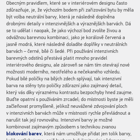
Obecným pravidlem, které se v interiérovém designu často
zdůrazňuje, je, že výchozím bodem při zařizování bytu by měla
být volba neutrální barvy, která je následně doplněna
drobnými detaily v intenzivnějších a výraznějších barvách. Dá
se to udělat i naopak, že jako výchozí bod zvolíte živou a
odvážnou barevnou kombinaci, jako je korálově červená a
jasně modrá, které následně doladíte doplňky v neutrálních
barvách – černé, bílé či šedé. Při používání intenzivních
barevných odstínů přestává platit mnoho pravidel
interiérového designu, ale zároveň se nám tím otevírají nové
možnosti moderního, neotřelého a nečekaného vzhledu.
Pokud bílé poličky na bílých zdech splývají, tak intenzivní
barva na stěny tyto poličky zdůrazní jako zajímavý detail,
který vás díky výraznému kontrastu bezpochyby hned zaujme.
Buďte opatrní s používáním zrcadel; do místnosti byste je měli
začleňovat promyšleně, jelikož neuvážené zdvojování ploch
v intenzivních barvách může v místnosti rychle převládnout a
narušit tak její rovnováhu. Intenzivní barvy je možné
kombinovat zajímavým způsobem s technikou zvanou
blokování barev
, která nám umožňuje přidat jen tolik barvy,