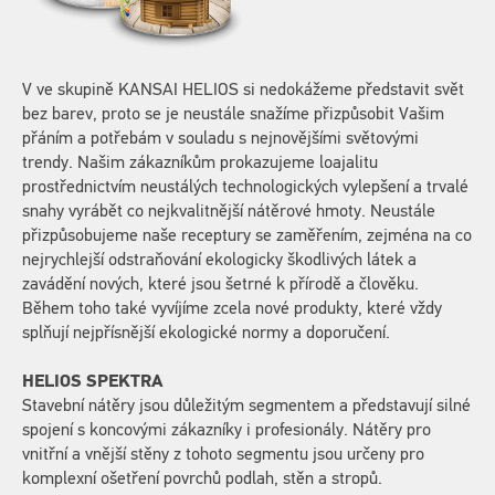
V ve skupině KANSAI HELIOS si nedokážeme představit svět
bez barev, proto se je neustále snažíme přizpůsobit Vašim
přáním a potřebám v souladu s nejnovějšími světovými
trendy.
Našim zákazníkům prokazujeme loajalitu
prostřednictvím neustálých technologických vylepšení a trvalé
snahy vyrábět co nejkvalitnější nátěrové hmoty. Neustále
přizpůsobujeme naše receptury se zaměřením, zejména na co
nejrychlejší odstraňování ekologicky škodlivých látek a
zavádění nových, které jsou šetrné k přírodě a člověku.
Během toho také vyvíjíme zcela nové produkty, které vždy
splňují nejpřísnější ekologické normy a doporučení.
HELIOS SPEKTRA
Stavební nátěry jsou důležitým segmentem a představují silné
spojení s koncovými zákazníky i profesionály. Nátěry pro
vnitřní a vnější stěny z tohoto segmentu jsou určeny pro
komplexní ošetření povrchů podlah, stěn a stropů.