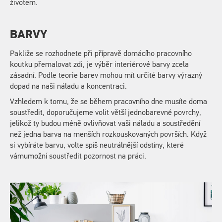
životem.
BARVY
Pakliže se rozhodnete při přípravě domácího pracovního
koutku přemalovat zdi, je výběr interiérové barvy zcela
zásadní. Podle teorie barev mohou mít určité barvy výrazný
dopad na naši náladu a koncentraci.
Vzhledem k tomu, že se během pracovního dne musíte doma
soustředit, doporučujeme volit větší jednobarevné povrchy,
jelikož ty budou méně ovlivňovat vaši náladu a soustředění
než jedna barva na menších rozkouskovaných površích. Když
si vybíráte barvu, volte spíš neutrálnější odstíny, které
vámumožní soustředit pozornost na práci.