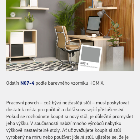
Odstín
N07-4
podle barevného vzorníku HGMIX.
Pracovní povrch – což bývá nejčastěji stůl – musí poskytovat
dostatek místa pro počítač a další související příslušenství.
Pokud se rozhodnete koupit si nový stůl, je důležité promyslet
jeho výšku. V současnosti nabízí mnoho výrobců nábytku
výškově nastavitelné stoly. Ať už zvažujete koupit si stůl
vyrobený na míru nebo používat jídelní stůl, ujistěte se, že je