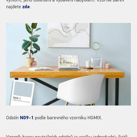
vytvořit, jeho osvětlení a vybavení nábytkem. Vzorník barev
najdete
zde
.
Odstín
N09-1
podle barevného vzorníku HGMIX.