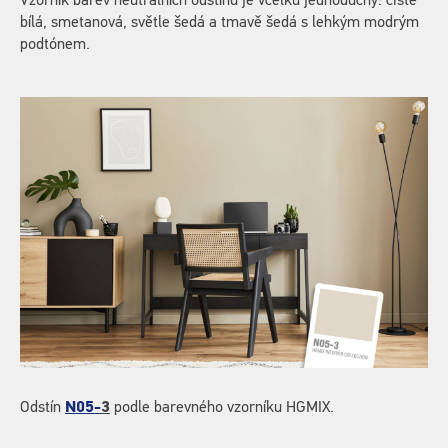
Vzorník barev neutrálních odstínů je vcelku jednoduchý: čistě
bílá, smetanová, světle šedá a tmavě šedá s lehkým modrým
podtónem.
Odstín
N05-
3
podle barevného vzorníku HGMIX.