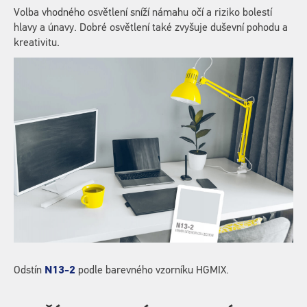
Volba vhodného osvětlení sníží námahu očí a riziko bolestí
hlavy a únavy. Dobré osvětlení také zvyšuje duševní pohodu a
kreativitu.
Odstín
N13-2
podle barevného vzorníku HGMIX.