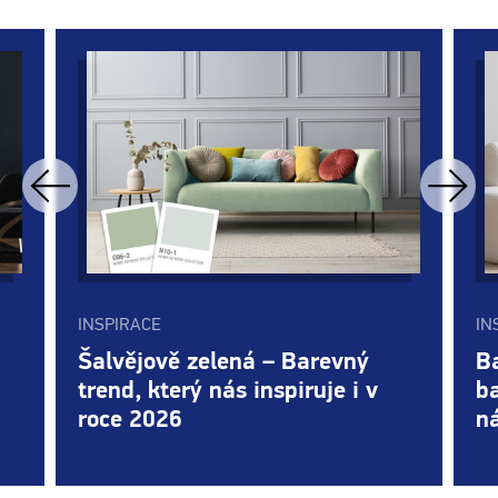
INSPIRACE
IN
Šalvějově zelená – Barevný
B
trend, který nás inspiruje i v
b
roce 2026
ná