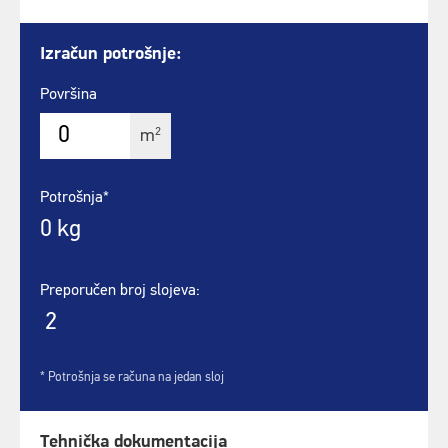
Izračun potrošnje:
Površina
2
m
Potrošnja*
0
kg
Preporučen broj slojeva:
2
* Potrošnja se računa na jedan sloj
Tehnička dokumentacija