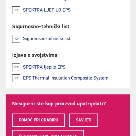
SPEKTRA LJEPILO EPS
PDF
Sigurnosno-tehnički list
Sigurnosno-tehnički list
PDF
Izjava o svojstvima
SPEKTRA ljepilo EPS
PDF
EPS Thermal Insulation Composite System
PDF
Nesigurni ste koji proizvod upotrijebiti?
POMOĆ PRI ODABIRU
SAVJETI