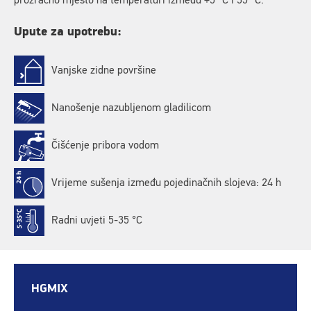
prozračno mjesto na temperaturi između +5 °C i 35 °C.
Upute za upotrebu:
Vanjske zidne površine
Nanošenje nazubljenom gladilicom
Čišćenje pribora vodom
Vrijeme sušenja između pojedinačnih slojeva: 24 h
Radni uvjeti 5-35 °C
HGMIX