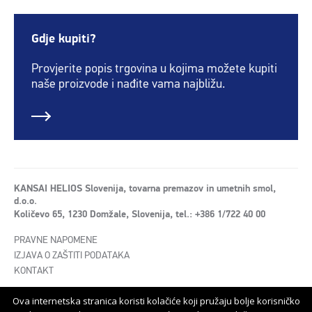
Gdje kupiti?
Provjerite popis trgovina u kojima možete kupiti
naše proizvode i nađite vama najbližu.
KANSAI HELIOS Slovenija, tovarna premazov in umetnih smol,
d.o.o.
Količevo 65, 1230 Domžale, Slovenija, tel.: +386 1/722 40 00
PRAVNE NAPOMENE
IZJAVA O ZAŠTITI PODATAKA
KONTAKT
Ova internetska stranica koristi kolačiće koji pružaju bolje korisničko