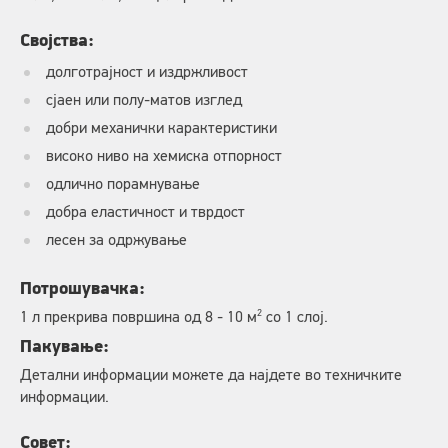
Својства:
долготрајност и издржливост
сјаен или полу-матов изглед
добри механички карактеристики
високо ниво на хемиска отпорност
одлично порамнување
добра еластичност и тврдост
лесен за одржување
Потрошувачка:
2
1 л прекрива површина од 8 - 10 м
со 1 слој.
Пакување:
Детални информации можете да најдете во техничките
информации.
Совет: