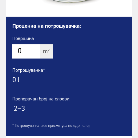
Проценка на потрошувачка:
Површина
2
m
Потрошувачка*
0
l
Препорачан број на слоеви:
2–3
* Потрошувачката се пресметува по еден слој