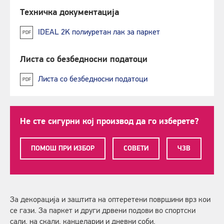
Техничка документација
IDEAL 2K полиуретан лак за паркет
PDF
Листа со безбедносни податоци
Листа со безбедносни податоци
PDF
Не сте сигурни кој производ да го изберете?
ПОМОШ ПРИ ИЗБОР
СОВЕТИ
ЧЗВ
За декорација и заштита на оптеретени површини врз кои
се гази. За паркет и други дрвени подови во спортски
сали, на скали, канцеларии и дневни соби.