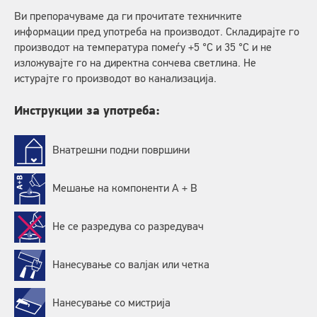
Ви препорачуваме да ги прочитате техничките
информации пред употреба на производот. Складирајте го
производот на температура помеѓу +5 °C и 35 °C и не
изложувајте го на директна сончева светлина. Не
истурајте го производот во канализација.
Инструкции за употреба:
Внатрешни подни површини
Мешање на компоненти А + В
Не се разредува со разредувач
Нанесување со валјак или четка
Нанесување со мистрија