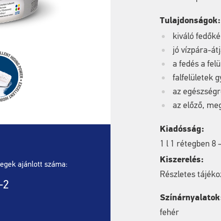
Tulajdonságok:
kiváló fedők
jó vízpára-át
a fedés a fel
falfelületek 
az egészségr
az előző, meg
Kiadósság:
1 l 1 rétegben 8
Kiszerelés:
egek ajánlott száma:
Részletes tájéko
–2
Színárnyalatok
fehér