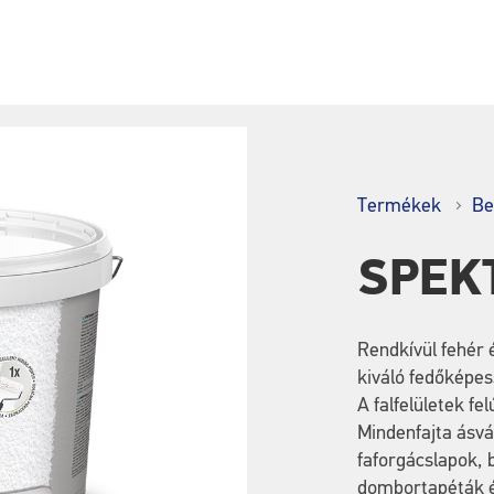
Termékek
Be
SPEK
Rendkívül fehér 
kiváló fedőképes
A falfelületek fe
Mindenfajta ásv
faforgácslapok, 
dombortapéták é