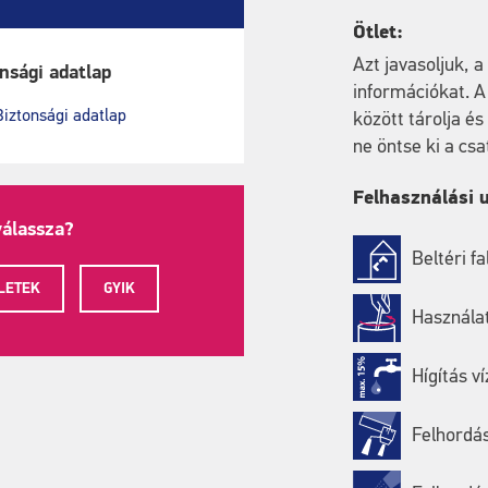
Ötlet:
Azt javasoljuk, 
nsági adatlap
információkat. 
Biztonsági adatlap
között tárolja é
ne öntse ki a cs
Felhasználási 
válassza?
Beltéri f
LETEK
GYIK
Használat
Hígítás v
Felhordás