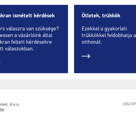
kran ismételt kérdések
Ötletek, trükkök
rs válaszra van szüksége?
Ezekkel a gyakorlati
essen a vásárlóink által
trükkökkel feldobhatja 
kran feltett kérdésekre
otthonát.
tt válaszokban.
JOGI N
mol, d.o.o.
 00