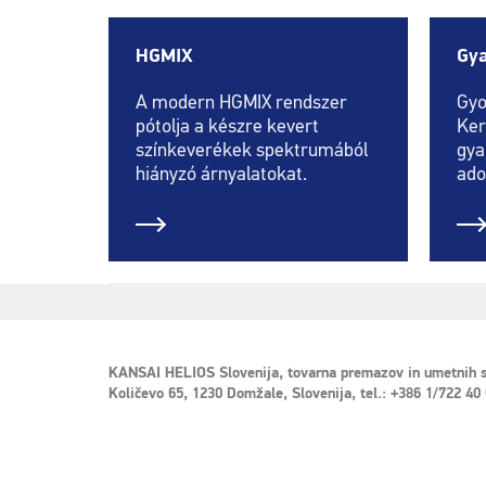
HGMIX
Gya
A modern HGMIX rendszer
Gyo
pótolja a készre kevert
Ker
színkeverékek spektrumából
gya
hiányzó árnyalatokat.
ado
KANSAI HELIOS Slovenija, tovarna premazov in umetnih s
Količevo 65, 1230 Domžale, Slovenija, tel.: +386 1/722 40