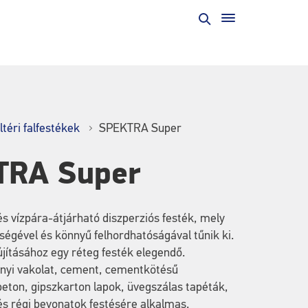
ltéri falfestékek
SPEKTRA Super
TRA Super
és vízpára-átjárható diszperziós festék, mely
ségével és könnyű felhordhatóságával tűnik ki.
lújításához egy réteg festék elegendő.
ányi vakolat, cement, cementkötésű
beton, gipszkarton lapok, üvegszálas tapéták,
s régi bevonatok festésére alkalmas.