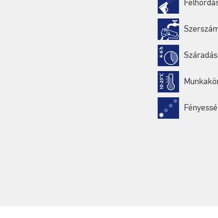
Felhordás
Szerszámo
Száradási
Munkakör
Fényesség