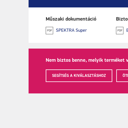
Műszaki dokumentáció
Bizto
SPEKTRA Super
PDF
PDF
Nem biztos benne, melyik terméket 
SEGÍTSÉG A KIVÁLASZTÁSHOZ
ÖT