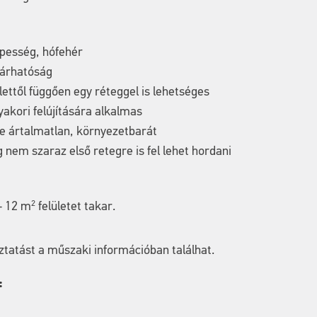
épesség, hófehér
járhatóság
ülettől függően egy réteggel is lehetséges
gyakori felújítására alkalmas
e ártalmatlan, környezetbarát
 nem szaraz első retegre is fel lehet hordani
2
 – 12 m
felületet takar.
ztatást a műszaki információban találhat.
: