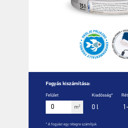
Fogyás kiszámítása:
Felület
Kiadósság*
Rét
0
l
1
2
m
* A fogyást egy rétegre számítjuk