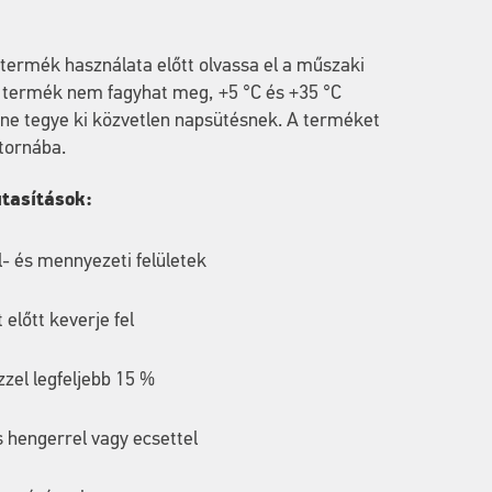
a termék használata előtt olvassa el a műszaki
A termék nem fagyhat meg, +5 °C és +35 °C
s ne tegye ki közvetlen napsütésnek. A terméket
atornába.
utasítások:
al- és mennyezeti felületek
 előtt keverje fel
ízzel legfeljebb 15 %
 hengerrel vagy ecsettel