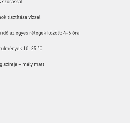
 szórással
k tisztítása vízzel
 idő az egyes rétegek között: 4–6 óra
ülmények 10–25 °C
 szintje – mély matt