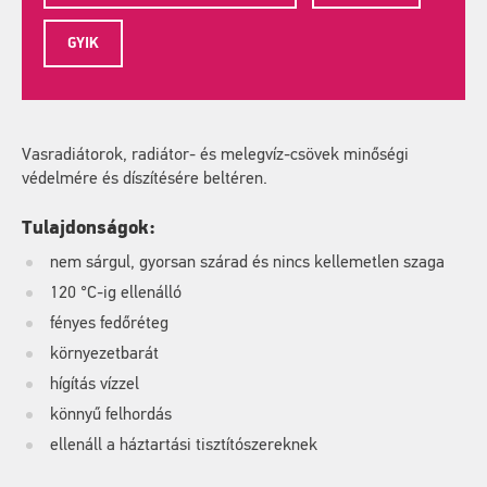
GYIK
Vasradiátorok, radiátor- és melegvíz-csövek minőségi
védelmére és díszítésére beltéren.
Tulajdonságok:
nem sárgul, gyorsan szárad és nincs kellemetlen szaga
120 °C-ig ellenálló
fényes fedőréteg
környezetbarát
hígítás vízzel
könnyű felhordás
ellenáll a háztartási tisztítószereknek