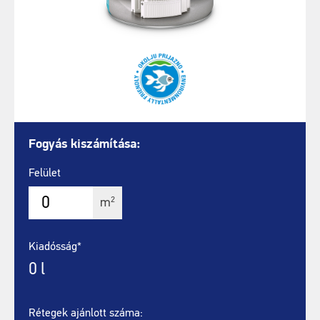
Fogyás kiszámítása:
Felület
2
m
Kiadósság*
0
l
Rétegek ajánlott száma: