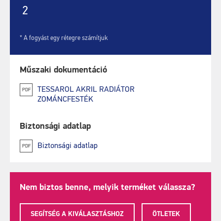
2
* A fogyást egy rétegre számítjuk
Műszaki dokumentáció
TESSAROL AKRIL RADIÁTOR
PDF
ZOMÁNCFESTÉK
Biztonsági adatlap
Biztonsági adatlap
PDF
Nem biztos benne, melyik terméket válassza?
SEGÍTSÉG A KIVÁLASZTÁSHOZ
ÖTLETEK