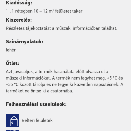
Kiadósság:
2
1 l 1 rétegben 10 – 12 m
felületet takar.
Kiszerelés:
Részletes tájékoztatást a műszaki információban találhat.
Színárnyalatok:
fehér
Ötlet:
Azt javasoljuk, a termék használata előtt olvassa el a
műszaki információkat. A termék nem fagyhat meg, +5 °C és
+35 °C között tárolja és ne tegye ki közvetlen napsütésnek. A
terméket ne öntse ki a csatornába.
Felhasználási utasítások:
Beltéri felületek