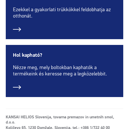
Ezekkel a gyakorlati trükkökkel feldobhatja az
otthonát.
Hol kapható?
Nézze meg, mely boltokban kaphatók a
termékeink és keresse meg a legközelebbit.
KANSAI HELIOS Slovenija, tovarna premazov in umetnih smol,
d.o.o.
Količevo 65, 1230 Domžale, Slovenija, tel.: +386 1/722 40 00