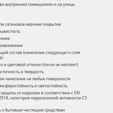
 во внутренних помещениях и на улице.
ли сатиновое верхнее покрытие
рывистость
сение
ыравнивание
щий состав (нанесение следующего слоя
в)
к и цветовой оттенок (почти не желтеет)
астичность и твердость
ое нанесение на любые поверхности
мосферостойкость и светостойкость
 защиты от коррозии в соответствии с EN
 2018, категория коррозионной активности C3
ь к бытовым чистящим средствам