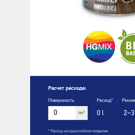
Расчет расхода:
Поверхность
Расход*
Реком
0
l
2–3
2
m
* Расход на однослойное покрытие