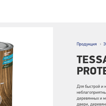
Продукция
Э
TESS
PROT
Для быстрой и 
неблагоприятны
деревянных и ме
двери, деревян