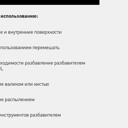
 использованию:
 и внутренние поверхности
спользованием перемешать
бходимости разбавление разбавителем
OL
е валиком или кистью
ие распылением
инструментов разбавителем