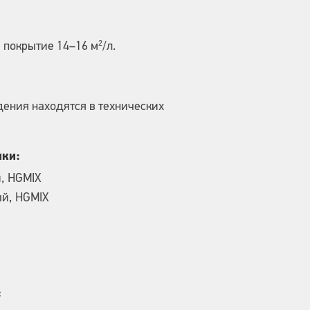
2
 покрытие 14–16 м
/л.
ения находятся в технических
нки:
й, HGMIX
ый, HGMIX
: