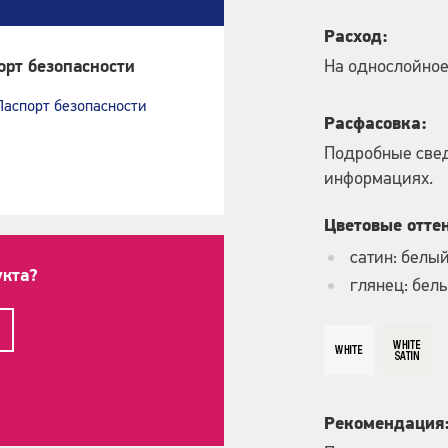
Расход:
На однослойное
орт безопасности
Паспорт безопасности
Расфасовка:
Подробные свед
информациях.
Цветовые отте
сатин: белы
укта?
глянец: бел
Рекомендация