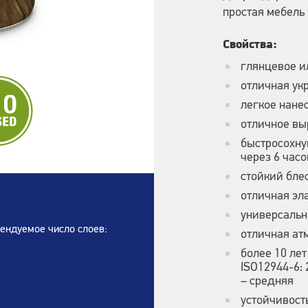
простая мебель
Свойства:
глянцевое и
отличная ук
легкое нане
отличное в
быстросохну
через 6 часо
стойкий блес
отличная эл
универсальн
ендуемое число слоев:
отличная ат
более 10 лет
ISO12944-6:
– средняя
устойчивост