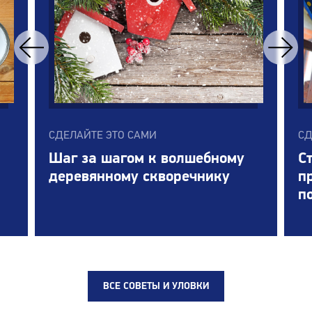
СДЕЛАЙТЕ ЭТО САМИ
СД
Шаг за шагом к волшебному
С
деревянному скворечнику
п
п
ВСЕ СОВЕТЫ И УЛОВКИ