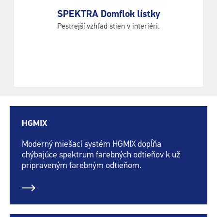
SPEKTRA Domflok lístky
Pestrejší vzhľad stien v interiéri.
HGMIX
Moderný miešací systém HGMIX dopĺňa
chýbajúce spektrum farebných odtieňov k už
pripraveným farebným odtieňom.