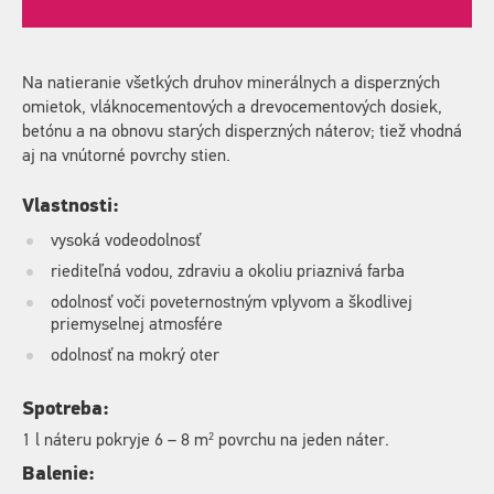
Na natieranie všetkých druhov minerálnych a disperzných
omietok, vláknocementových a drevocementových dosiek,
betónu a na obnovu starých disperzných náterov; tiež vhodná
aj na vnútorné povrchy stien.
Vlastnosti:
vysoká vodeodolnosť
riediteľná vodou, zdraviu a okoliu priaznivá farba
odolnosť voči poveternostným vplyvom a škodlivej
priemyselnej atmosfére
odolnosť na mokrý oter
Spotreba:
2
1 l náteru pokryje 6 – 8 m
povrchu na jeden náter.
Balenie: