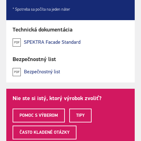
* Spotreba sa počíta na jeden náter
Technická dokumentácia
SPEKTRA Facade Standard
PDF
Bezpečnostný list
Bezpečnostný list
PDF
Nie ste si istý, ktorý výrobok zvoliť?
POMOC S VÝBEROM
TIPY
ČASTO KLADENÉ OTÁZKY