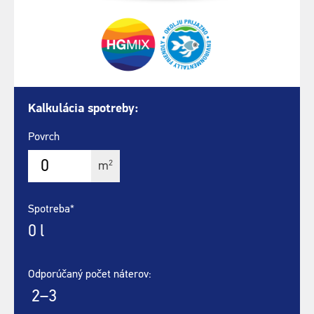
Kalkulácia spotreby:
Povrch
2
m
Spotreba*
0
l
Odporúčaný počet náterov:
2–3