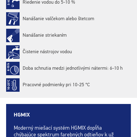
Riedenie vodou do 5-10 %
Nanášanie valčekom alebo štetcom
Nanášanie striekaním
Čistenie nástrojov vodou
Doba schnutia medzi jednotlivými nátermi: 6-10 h
Pracovné podmienky pri 10-25 °C
HGMIX
Moderný miešací systém HGMIX dopĺňa
chýbajúce spektrum farebných odtieňov k už