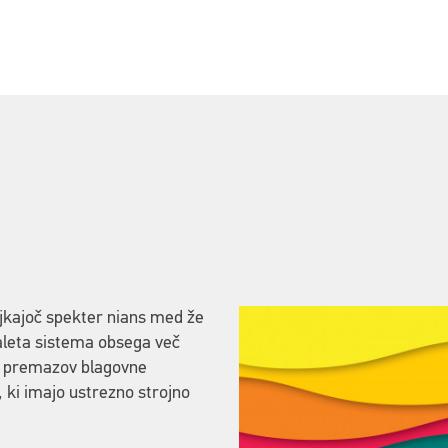
kajoč spekter nians med že
aleta sistema obsega več
nih premazov blagovne
 ki imajo ustrezno strojno