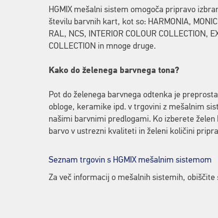
HGMIX mešalni sistem omogoča pripravo izbra
številu barvnih kart, kot so: HARMONIA, MON
RAL, NCS, INTERIOR COLOUR COLLECTION, 
COLLECTION in mnoge druge.
Kako do želenega barvnega tona?
Pot do želenega barvnega odtenka je preprosta.
obloge, keramike ipd. v trgovini z mešalnim s
našimi barvnimi predlogami. Ko izberete želen
barvo v ustrezni kvaliteti in želeni količini pri
Seznam trgovin s HGMIX mešalnim sistemom
Za več informacij o mešalnih sistemih, obiščite