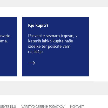
Kje kupiti?
asvete
Preverite seznam trgovin, v
doma.
katerih lahko kupite naše
izdelke ter poiščite vam
najbližjo.
OBVESTILO
VARSTVO OSEBNIH PODATKOV
KONTAKT