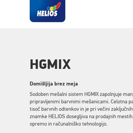
HGMIX
Domišljija brez meja
Sodoben mešalni sistem HGMIX zapolnjuje manj
pripravljenimi barvnimi mešanicami. Celotna p
tisoč barvnih odtenkov in je pri večini zaključ
znamke HELIOS dosegljiva na prodajnih mestih,
opremo in računalniško tehnologijo.