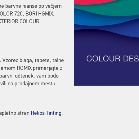
ne barvne nianse po večjem
ICOLOR 720, BORI HGMIX,
EXTERIOR COLOUR
 Vzorec blaga, tapete, talne
istemom HGMIX primerjajte z
 barvni odtenek, vam bodo
pravili na prodajnem mestu.
 spletno stran
Helios Tinting
.