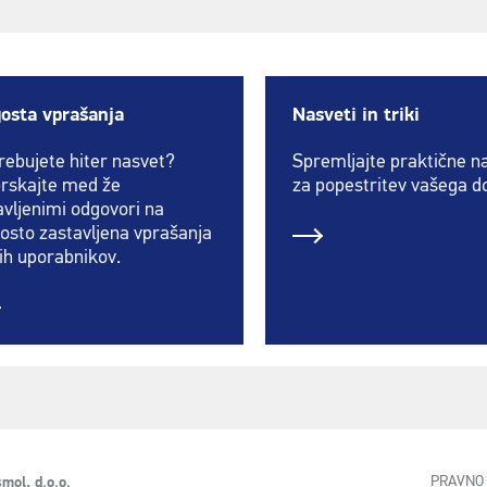
osta vprašanja
Nasveti in triki
rebujete hiter nasvet?
Spremljajte praktične n
rskajte med že
za popestritev vašega 
avljenimi odgovori na
osto zastavljena vprašanja
ih uporabnikov.
PRAVNO 
mol, d.o.o.