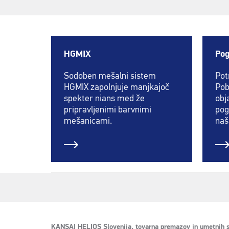
HGMIX
Pog
Sodoben mešalni sistem
Pot
HGMIX zapolnjuje manjkajoč
Pob
spekter nians med že
obj
pripravljenimi barvnimi
pog
mešanicami.
naš
KANSAI HELIOS Slovenija, tovarna premazov in umetnih s