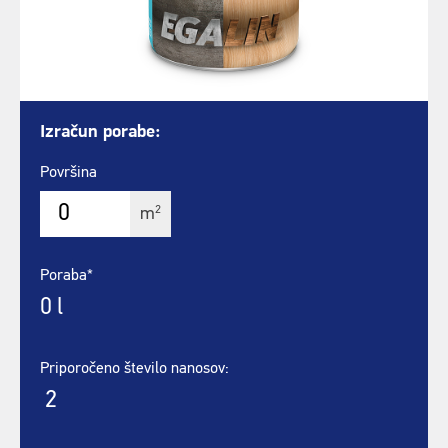
Izračun porabe:
Površina
2
m
Poraba*
0
l
Priporočeno število nanosov:
2