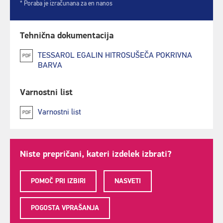
* Poraba je izračunana za en nanos
Tehnična dokumentacija
TESSAROL EGALIN HITROSUŠEČA POKRIVNA
PDF
BARVA
Varnostni list
Varnostni list
PDF
Niste prepričani, kateri izdelek izbrati?
POMOČ PRI IZBIRI
NASVETI
POGOSTA VPRAŠANJA