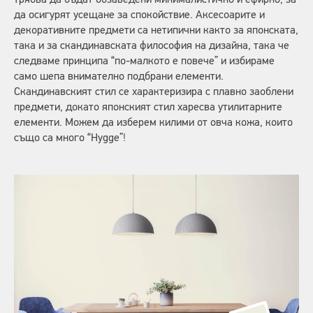
трябва да бъдат обзаведени минималистично и ефирно, за
да осигурят усещане за спокойствие. Аксесоарите и
декоративните предмети са нетипични както за японската,
така и за скандинавската философия на дизайна, така че
следваме принципа “по-малкото е повече” и избираме
само шепа внимателно подбрани елементи.
Скандинавският стил се характеризира с плавно заоблени
предмети, докато японският стил харесва утилитарните
елементи. Можем да изберем килими от овча кожа, които
също са много “Hygge”!