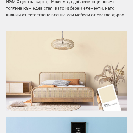
HGMIX цветна карта). Можем да добавим още повече
топлина към една стая, като изберем елементи, като
килими от естествени влакна или мебели от светло дърво.