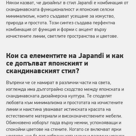
Някои казват, че дизайнът в стил Japandi е комбинация от
скандинавската функционалност и японския селски
минимализъм, които създават усещане за изкуство,
природа и простота. Този синтез създава перфектна
комбинация от функция и форми с акцент върху
изчистените линии, светлите пространства и цветове.
Кои са елементите на Japandi и как
се допълват японският и
скандинавският стил?
Въпреки че се намират в различни части на света,
изглежда има дълготрайно сходство между японската и
скандинавската дизайнерска култура. Те споделят
любовта към минимализма и простотата на изчистените
линии и наистина уважават истинската красота на
естествените материали и висококачествените мебели.
Обикновено изборът пада върху нежни, успокояващи и
спокойни цветове на стените. Когато се включват ярки