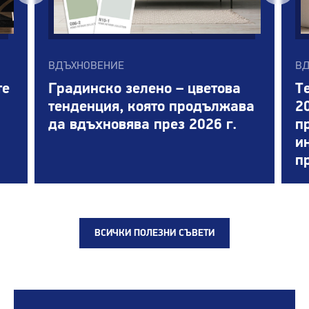
ВДЪХНОВЕНИЕ
ВД
те
Градинско зелено – цветова
Т
тенденция, която продължава
2
да вдъхновява през 2026 г.
п
и
п
ВСИЧКИ ПОЛЕЗНИ СЪВЕТИ