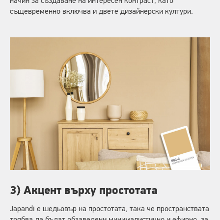
начин за създаване на интересен контраст, като
същевременно включва и двете дизайнерски култури.
3) Акцент върху простотата
Japandi е шедьовър на простотата, така че пространствата