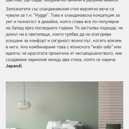
цветове, ще бъдат избрани изтънчени и разумни нюанси.
Запознатите със скандинавския стил вероятно вече са
чували за т.н. “Hygge”. Това е скандинавска концепция за
уют и познатост в дизайна, която става все по-популярна
на Запад през последните години. Тя застъпва подхода, че
домът ни е светилище, което трябва да ни осигурява
усещане за комфорт и сигурност всеки път, когато влезем
в него. Ако комбинираме това с японското “wabi-sabi” или
идеята, че красотата произтича от несъвършенството, ние
създаваме хармония между два стила, която се нарича
Japandi
.