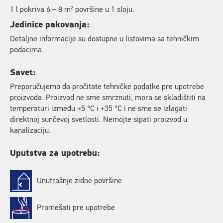
2
1 l pokriva 6 – 8 m
površine u 1 sloju.
Jedinice pakovanja:
Detaljne informacije su dostupne u listovima sa tehničkim
podacima.
Savet:
Preporučujemo da pročitate tehničke podatke pre upotrebe
proizvoda. Proizvod ne sme smrznuti, mora se skladištiti na
temperaturi između +5 °C i +35 °C i ne sme se izlagati
direktnoj sunčevoj svetlosti. Nemojte sipati proizvod u
kanalizaciju.
Uputstva za upotrebu:
Unutrašnje zidne površine
Promešati pre upotrebe