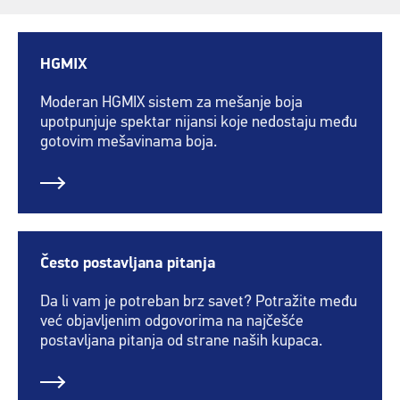
HGMIX
Moderan HGMIX sistem za mešanje boja
upotpunjuje spektar nijansi koje nedostaju među
gotovim mešavinama boja.
Često postavljana pitanja
Da li vam je potreban brz savet? Potražite među
već objavljenim odgovorima na najčešće
postavljana pitanja od strane naših kupaca.