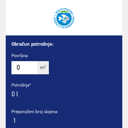
Obračun potrošnje:
Površina
2
m
Potrošnja*
0
l
Preporučeni broj slojeva:
1