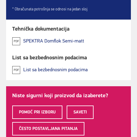
* Obračunata potrošnja se odnosi na jedan sloj
Tehnička dokumentacija
SPEKTRA Domflok Semi-matt
PDF
List sa bezbednosnim podacima
List sa bezbednosnim podacima
PDF
Niste sigurni koji proizvod da izaberete?
POMOĆ PRI IZBORU
SAVETI
ČESTO POSTAVLJANA PITANJA