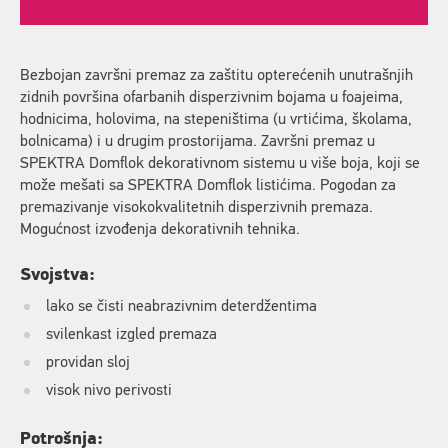
Bezbojan završni premaz za zaštitu opterećenih unutrašnjih
zidnih površina ofarbanih disperzivnim bojama u foajeima,
hodnicima, holovima, na stepeništima (u vrtićima, školama,
bolnicama) i u drugim prostorijama. Završni premaz u
SPEKTRA Domflok dekorativnom sistemu u više boja, koji se
može mešati sa SPEKTRA Domflok listićima. Pogodan za
premazivanje visokokvalitetnih disperzivnih premaza.
Mogućnost izvođenja dekorativnih tehnika.
Svojstva:
lako se čisti neabrazivnim deterdžentima
svilenkast izgled premaza
providan sloj
visok nivo perivosti
Potrošnja: