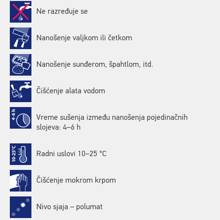
Ne razređuje se
Nanošenje valjkom ili četkom
Nanošenje sunđerom, špahtlom, itd.
Čišćenje alata vodom
Vreme sušenja između nanošenja pojedinačnih
slojeva: 4–6 h
Radni uslovi 10–25 °C
Čišćenje mokrom krpom
Nivo sjaja – polumat