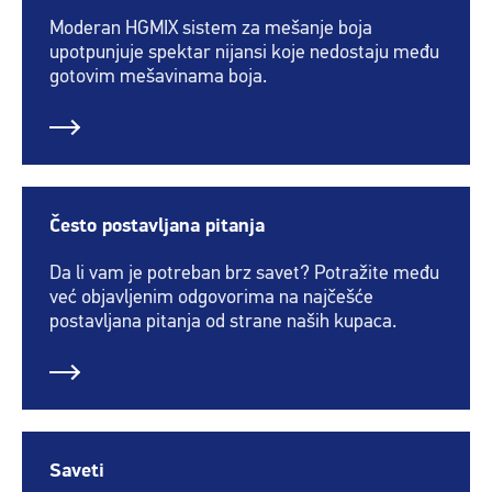
Moderan HGMIX sistem za mešanje boja
upotpunjuje spektar nijansi koje nedostaju među
gotovim mešavinama boja.
Često postavljana pitanja
Da li vam je potreban brz savet? Potražite među
već objavljenim odgovorima na najčešće
postavljana pitanja od strane naših kupaca.
Saveti