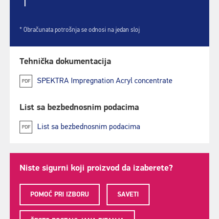
1
* Obračunata potrošnja se odnosi na jedan sloj
Tehnička dokumentacija
SPEKTRA Impregnation Acryl concentrate
PDF
List sa bezbednosnim podacima
List sa bezbednosnim podacima
PDF
Niste sigurni koji proizvod da izaberete?
POMOĆ PRI IZBORU
SAVETI