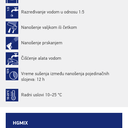
Razređivanje vodom u odnosu 1:5
Nanošenje valjkom ili četkom
Nanošenje prskanjem
Čišćenje alata vodom
Vreme sušenja između nanošenja pojedinačnih
slojeva: 12 h
Radni uslovi 10–25 °C
HGMIX