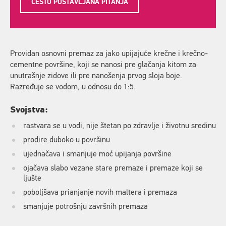
ČESTO POSTAVLJANA PITANJA
Providan osnovni premaz za jako upijajuće krečne i krečno-
cementne površine, koji se nanosi pre glačanja kitom za
unutrašnje zidove ili pre nanošenja prvog sloja boje.
Razređuje se vodom, u odnosu do 1:5.
Svojstva:
rastvara se u vodi, nije štetan po zdravlje i životnu sredinu
prodire duboko u površinu
ujednačava i smanjuje moć upijanja površine
ojačava slabo vezane stare premaze i premaze koji se
ljušte
poboljšava prianjanje novih maltera i premaza
smanjuje potrošnju završnih premaza