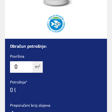
Obračun potrošnje:
Površina
2
m
Potrošnja*
0
l
Preporučeni broj slojeva: