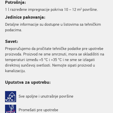
Potrošnja:
2
1 l razređene impregnacije pokriva 10 – 12 m
površine.
Jedinice pakovanja:
Detaljne informacije su dostupne u listovima sa tehničkim
podacima.
Savet:
Preporučujemo da pročitate tehničke podatke pre upotrebe
proizvoda. Proizvod ne sme smrznuti, mora se skladištiti na
temperaturi između +5 °C i +35 °C i ne sme se izlagati
direktnoj sunčevoj svetlosti. Nemojte sipati proizvod u
kanalizaciju.
Uputstva za upotrebu:
Sve spoljne i unutrašnje površine
Promešati pre upotrebe