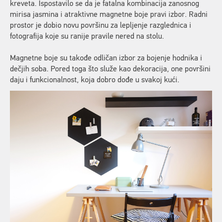
kreveta. Ispostavilo se da je fatalna kombinacija zanosnog
mirisa jasmina i atraktivne magnetne boje pravi izbor. Radni
prostor je dobio novu površinu za lepljenje razglednica i
fotografija koje su ranije pravile nered na stolu.
Magnetne boje su takođe odličan izbor za bojenje hodnika i
dečjih soba. Pored toga što služe kao dekoracija, one površini
daju i funkcionalnost, koja dobro dođe u svakoj kući.