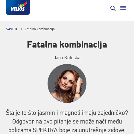
SAVETI
Fatalna kombinacija
Fatalna kombinacija
Jana Koteska
Šta je to što jasmin i magneti imaju zajedničko?
Odgovor na ovo pitanje se može naći među
policama SPEKTRA boje za unutrašnje zidove.