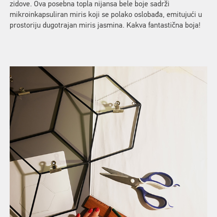
zidove. Ova posebna topla nijansa bele boje sadrži
mikroinkapsuliran miris koji se polako oslobađa, emitujući u
prostoriju dugotrajan miris jasmina. Kakva fantastična boja!