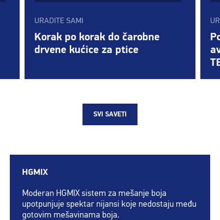
URADITE SAMI
UR
Korak po korak do čarobne
Po
drvene kućice za ptice
a
T
SVI SAVETI
HGMIX
Moderan HGMIX sistem za mešanje boja
upotpunjuje spektar nijansi koje nedostaju među
gotovim mešavinama boja.