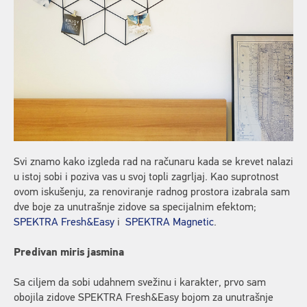
Svi znamo kako izgleda rad na računaru kada se krevet nalazi
u istoj sobi i poziva vas u svoj topli zagrljaj. Kao suprotnost
ovom iskušenju, za renoviranje radnog prostora izabrala sam
dve boje za unutrašnje zidove sa specijalnim efektom;
SPEKTRA Fresh&Easy
i
SPEKTRA Magnetic
.
Predivan miris jasmina
Sa ciljem da sobi udahnem svežinu i karakter, prvo sam
obojila zidove SPEKTRA Fresh&Easy bojom za unutrašnje