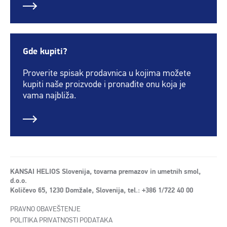
Gde kupiti?
Proverite spisak prodavnica u kojima možete
kupiti naše proizvode i pronađite onu koja je
vama najbliža.
KANSAI HELIOS Slovenija, tovarna premazov in umetnih smol,
d.o.o.
Količevo 65, 1230 Domžale, Slovenija, tel.: +386 1/722 40 00
PRAVNO OBAVEŠTENJE
POLITIKA PRIVATNOSTI PODATAKA