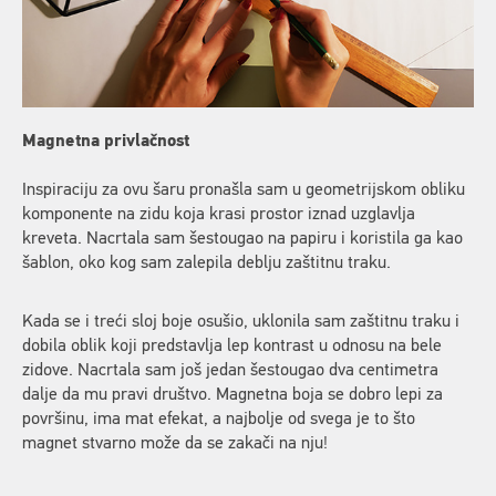
Magnetna privlačnost
Inspiraciju za ovu šaru pronašla sam u geometrijskom obliku
komponente na zidu koja krasi prostor iznad uzglavlja
kreveta. Nacrtala sam šestougao na papiru i koristila ga kao
šablon, oko kog sam zalepila deblju zaštitnu traku.
Kada se i treći sloj boje osušio, uklonila sam zaštitnu traku i
dobila oblik koji predstavlja lep kontrast u odnosu na bele
zidove. Nacrtala sam još jedan šestougao dva centimetra
dalje da mu pravi društvo. Magnetna boja se dobro lepi za
površinu, ima mat efekat, a najbolje od svega je to što
magnet stvarno može da se zakači na nju!