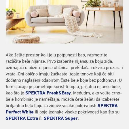
Ako želite prostor koji je u potpunosti beo, razmotrite
različite bele nijanse. Prvo izaberite nijansu za boju zida,
uzimajući u obzir nijanse utičnica, prekidača i okvira prozora i
vrata. Oni obično imaju žućkaste, tople tonove koji će biti
dodatno naglašeni odabirom čiste bele boje bez podtonova. U
tom slučaju je pametnije koristiti toplu, prijatnu nijansu bele,
kao što je
SPEKTRA Fresh&Easy
. Međutim, ako volite crno-
bele kombinacije nameštaja, možda ćete želeti da izaberete
briljantno belu boju za zidove visoke pokrivnosti
SPEKTRA
Perfect White
ili boje jednake visoke pokrivnosti kao što su
SPEKTRA Extra
ili
SPEKTRA Super
.