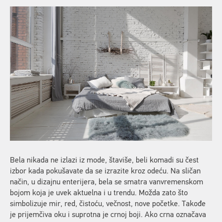
Bela nikada ne izlazi iz mode, štaviše, beli komadi su čest
izbor kada pokušavate da se izrazite kroz odeću. Na sličan
način, u dizajnu enterijera, bela se smatra vanvremenskom
bojom koja je uvek aktuelna i u trendu. Možda zato što
simbolizuje mir, red, čistoću, večnost, nove početke. Takođe
je prijemčiva oku i suprotna je crnoj boji. Ako crna označava