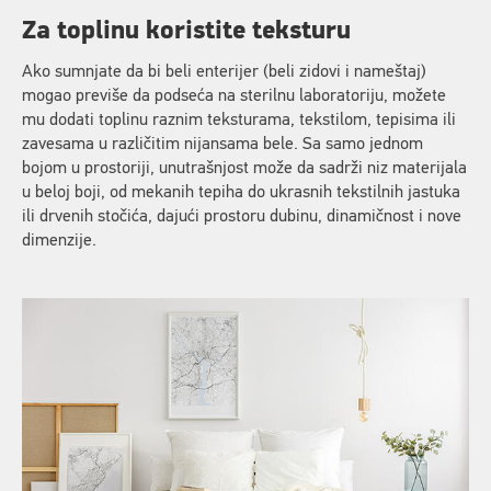
Za toplinu koristite teksturu
Ako sumnjate da bi beli enterijer (beli zidovi i nameštaj)
mogao previše da podseća na sterilnu laboratoriju, možete
mu dodati toplinu raznim teksturama, tekstilom, tepisima ili
zavesama u različitim nijansama bele. Sa samo jednom
bojom u prostoriji, unutrašnjost može da sadrži niz materijala
u beloj boji, od mekanih tepiha do ukrasnih tekstilnih jastuka
ili drvenih stočića, dajući prostoru dubinu, dinamičnost i nove
dimenzije.