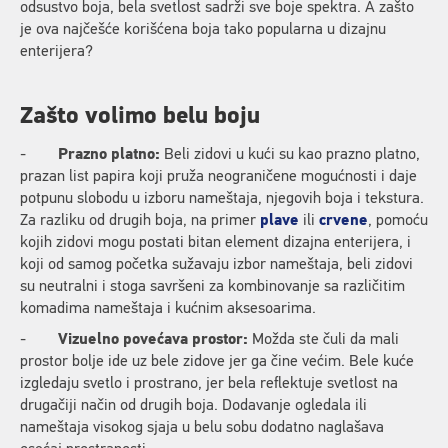
odsustvo boja, bela svetlost sadrži sve boje spektra. A zašto
je ova najčešće korišćena boja tako popularna u dizajnu
enterijera?
Zašto volimo belu boju
-
Prazno platno:
Beli zidovi u kući su kao prazno platno,
prazan list papira koji pruža neograničene mogućnosti i daje
potpunu slobodu u izboru nameštaja, njegovih boja i tekstura.
Za razliku od drugih boja, na primer
plave
ili
crvene
, pomoću
kojih zidovi mogu postati bitan element dizajna enterijera, i
koji od samog početka sužavaju izbor nameštaja, beli zidovi
su neutralni i stoga savršeni za kombinovanje sa različitim
komadima nameštaja i kućnim aksesoarima.
-
Vizuelno povećava prostor:
Možda ste čuli da mali
prostor bolje ide uz bele zidove jer ga čine većim. Bele kuće
izgledaju svetlo i prostrano, jer bela reflektuje svetlost na
drugačiji način od drugih boja. Dodavanje ogledala ili
nameštaja visokog sjaja u belu sobu dodatno naglašava