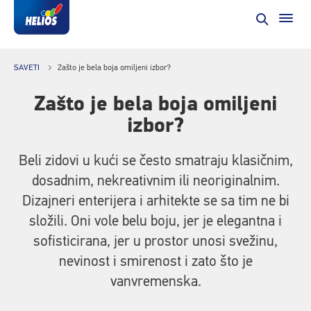
SAVETI
Zašto je bela boja omiljeni izbor?
Zašto je bela boja omiljeni
izbor?
Beli zidovi u kući se često smatraju klasičnim,
dosadnim, nekreativnim ili neoriginalnim.
Dizajneri enterijera i arhitekte se sa tim ne bi
složili. Oni vole belu boju, jer je elegantna i
sofisticirana, jer u prostor unosi svežinu,
nevinost i smirenost i zato što je
vanvremenska.