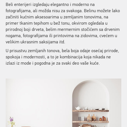
Beli enterijeri izgledaju elegantno i moderno na
fotografijama, ali možda nisu za svakoga. Belinu možete lako
začiniti kućnim aksesoarima u zemljanim tonovima, na
primer tkanim tepihom u bež tonu, okvirom ogledala u
prirodnoj boji drveta, belim mermernim stočićem sa drvenim
nogama, fotografijama ili printovima na zidovima, cvećem u
velikim ukrasnim saksijama itd.
U prisustvu zemljanih tonova, bela boja odaje osećaj prirode,
spokoja i modernosti, a to je kombinacija koja nikada ne
izlazi iz mode i pogodna je za svaki deo vaše kuće.