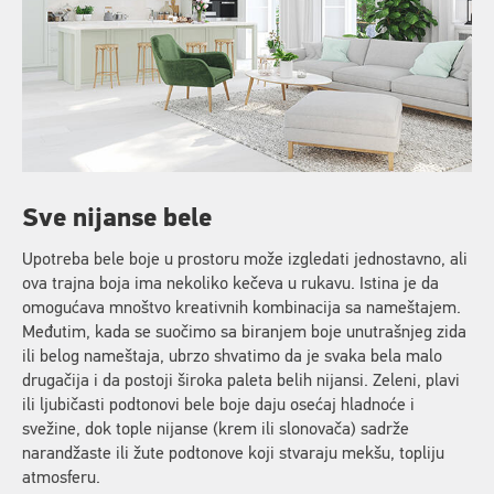
Sve nijanse bele
Upotreba bele boje u prostoru može izgledati jednostavno, ali
ova trajna boja ima nekoliko kečeva u rukavu. Istina je da
omogućava mnoštvo kreativnih kombinacija sa nameštajem.
Međutim, kada se suočimo sa biranjem boje unutrašnjeg zida
ili belog nameštaja, ubrzo shvatimo da je svaka bela malo
drugačija i da postoji široka paleta belih nijansi. Zeleni, plavi
ili ljubičasti podtonovi bele boje daju osećaj hladnoće i
svežine, dok tople nijanse (krem ili slonovača) sadrže
narandžaste ili žute podtonove koji stvaraju mekšu, topliju
atmosferu.