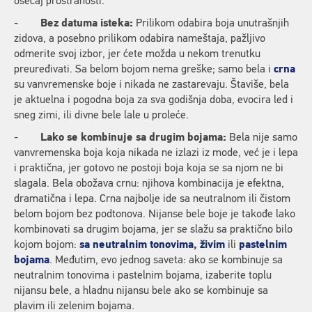
osećaj prostranosti.
-
Bez datuma isteka:
Prilikom odabira boja unutrašnjih
zidova, a posebno prilikom odabira nameštaja, pažljivo
odmerite svoj izbor, jer ćete možda u nekom trenutku
preuređivati. Sa belom bojom nema greške; samo bela i
crna
su vanvremenske boje i nikada ne zastarevaju. Štaviše, bela
je aktuelna i pogodna boja za sva godišnja doba, evocira led i
sneg zimi, ili divne bele lale u proleće.
-
Lako se kombinuje sa drugim bojama:
Bela nije samo
vanvremenska boja koja nikada ne izlazi iz mode, već je i lepa
i praktična, jer gotovo ne postoji boja koja se sa njom ne bi
slagala. Bela obožava crnu: njihova kombinacija je efektna,
dramatična i lepa. Crna najbolje ide sa neutralnom ili čistom
belom bojom bez podtonova. Nijanse bele boje je takođe lako
kombinovati sa drugim bojama, jer se slažu sa praktično bilo
kojom bojom:
sa neutralnim tonovima
,
živim
ili
pastelnim
bojama
. Međutim, evo jednog saveta: ako se kombinuje sa
neutralnim tonovima i pastelnim bojama, izaberite toplu
nijansu bele, a hladnu nijansu bele ako se kombinuje sa
plavim ili zelenim bojama.