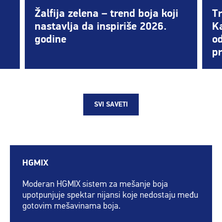
Žalfija zelena – trend boja koji
Tr
nastavlja da inspiriše 2026.
K
godine
od
pr
SVI SAVETI
HGMIX
Moderan HGMIX sistem za mešanje boja
upotpunjuje spektar nijansi koje nedostaju među
gotovim mešavinama boja.