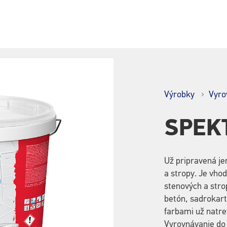
Výrobky
Vyro
SPEKT
Už pripravená j
a stropy. Je vho
stenových a stro
betón, sadrokart
farbami už natre
Vyrovnávanie do