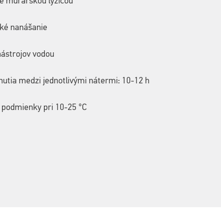
e murárskou lyžicou
ké nanášanie
nástrojov vodou
utia medzi jednotlivými nátermi: 10-12 h
 podmienky pri 10-25 °C