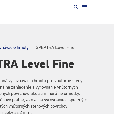
vnávacie hmoty
SPEKTRA Level Fine
RA Level Fine
emná vyrovnávacia hmota pre vnútorné steny
dná na zahladenie a vyrovnanie vnútorných
pných povrchov, ako sú minerálne omietky,
ónové platne, ako aj na vyrovnanie disperznými
tých vnútorných stenových povrchov.
 hrúbky až 2 mm.