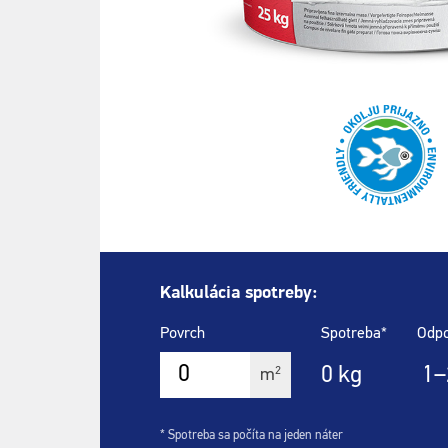
Kalkulácia spotreby:
Povrch
Spotreba*
Odpo
0
kg
1–
2
m
* Spotreba sa počíta na jeden náter