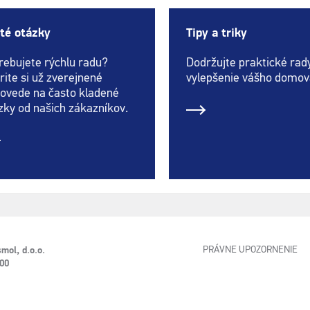
té otázky
Tipy a triky
rebujete rýchlu radu?
Dodržujte praktické rad
rite si už zverejnené
vylepšenie vášho domov
ovede na často kladené
zky od našich zákazníkov.
PRÁVNE UPOZORNENIE
mol, d.o.o.
 00