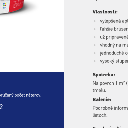
Vlastnosti:
vylepšená apl
ľahšie brúsen
už pripraven
vhodný na ma
jednoduché o
vysoký stupe
Spotreba:
2
Na povrch 1 m
(
tmelu.
rúčaný počet náterov:
Balenie:
2
Podrobné inform
listoch.