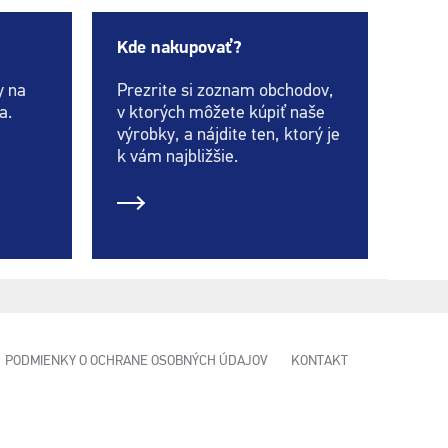
Kde nakupovať?
y na
Prezrite si zoznam obchodov,
a.
v ktorých môžete kúpiť naše
výrobky, a nájdite ten, ktorý je
k vám najbližšie.
PODMIENKY O OCHRANE OSOBNÝCH ÚDAJOV
KONTAKT