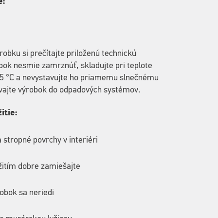
e:
robku si prečítajte priloženú technickú
bok nesmie zamrznúť, skladujte pri teplote
35 °C a nevystavujte ho priamemu slnečnému
evajte výrobok do odpadových systémov.
itie:
 stropné povrchy v interiéri
žitím dobre zamiešajte
obok sa neriedi