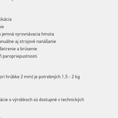
ikácia
ie
á jemná vyrovnávacia hmota
nuálne aj strojové nanášanie
šetrenie a brúsenie
ň paropriepustnosti
pri hrúbke 2 mm) je potrebných 1,5 - 2 kg
ácie o výrobkoch sú dostupné v technických