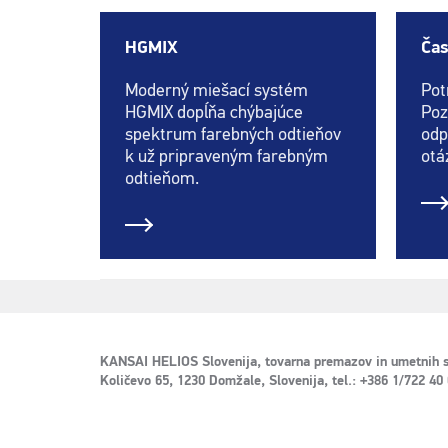
HGMIX
Čas
Moderný miešací systém
Pot
HGMIX dopĺňa chýbajúce
Poz
spektrum farebných odtieňov
odp
k už pripraveným farebným
otá
odtieňom.
KANSAI HELIOS Slovenija, tovarna premazov in umetnih s
Količevo 65, 1230 Domžale, Slovenija, tel.: +386 1/722 40