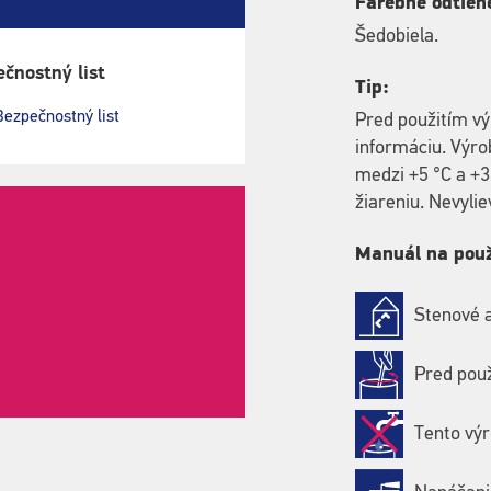
Farebné odtien
Šedobiela.
čnostný list
Tip:
Bezpečnostný list
Pred použitím vý
informáciu. Výro
medzi +5 °C a +
žiareniu. Nevyli
Manuál na použ
Stenové a
Pred pou
Tento výr