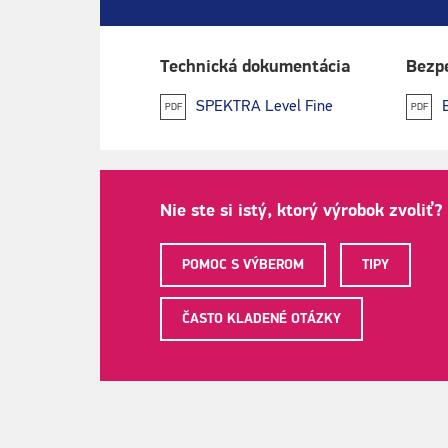
Technická dokumentácia
Bezpe
SPEKTRA Level Fine
PDF
PDF
Nie ste si istý, ktorý výrobok zvoliť?
POMOC S VÝBEROM
TIPY
ČASTO KLADENÉ OTÁZKY