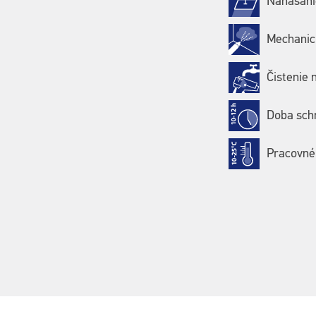
Nanášani
Mechanic
Čistenie 
Doba schn
Pracovné