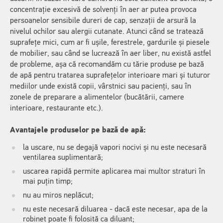
concentrație excesivă de solvenți în aer ar putea provoca
persoanelor sensibile dureri de cap, senzații de arsură la
nivelul ochilor sau alergii cutanate. Atunci când se tratează
suprafețe mici, cum ar fi ușile, ferestrele, gardurile și piesele
de mobilier, sau când se lucrează în aer liber, nu există astfel
de probleme, așa că recomandăm cu tărie produse pe bază
de apă pentru tratarea suprafețelor interioare mari și tuturor
mediilor unde există copii, vârstnici sau pacienți, sau în
zonele de preparare a alimentelor (bucătării, camere
interioare, restaurante etc.).
Avantajele produselor pe bază de apă:
la uscare, nu se degajă vapori nocivi și nu este necesară
ventilarea suplimentară;
uscarea rapidă permite aplicarea mai multor straturi în
mai puțin timp;
nu au miros neplăcut;
nu este necesară diluarea - dacă este necesar, apa de la
robinet poate fi folosită ca diluant;