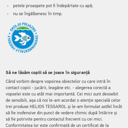
petele proaspete pot fi îndepărtate cu apă;
nu se îngălbenesc în timp.
Să ne lăsăm copiii să se joace în siguranță
Când vorbim despre vopsirea obiectelor cu care intră în
contact copiii - jucării, leagăne etc. - alegerea corectă a
vopselei este cu atât mai importantă. Cei mici sunt deosebit
de sensibili, așa că noi le-am acordat o atenție specială celor
trei produse HELIOS TESSAROL și le-am formulat astfel încât
să fie inofensive din punct de vedere chimic după întărire și
să fie potrivite pentru contactul frecvent cu cei mici.
Conformitatea lor este confirmată de un certificat de la