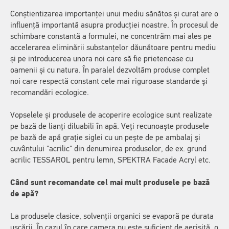
Conștientizarea importanței unui mediu sănătos și curat are o
influență importantă asupra producției noastre. În procesul de
schimbare constantă a formulei, ne concentrăm mai ales pe
accelerarea eliminării substanțelor dăunătoare pentru mediu
și pe introducerea unora noi care să fie prietenoase cu
oamenii și cu natura. În paralel dezvoltăm produse complet
noi care respectă constant cele mai riguroase standarde și
recomandări ecologice.
Vopselele și produsele de acoperire ecologice sunt realizate
pe bază de lianți diluabili în apă. Veți recunoaște produsele
pe bază de apă grație siglei cu un pește de pe ambalaj și
cuvântului "acrilic" din denumirea produselor, de ex. grund
acrilic TESSAROL pentru lemn,
SPEKTRA Facade Acryl
etc.
Când sunt recomandate cel mai mult produsele pe bază
de apă?
La produsele clasice, solvenții organici se evaporă pe durata
uscării. În cazul în care camera nu este suficient de aerisită, o