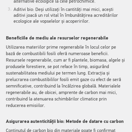
alternative ecologice la cele petrochimice.
Aditivi bio: Deși utilizați în cantități mai mici, acești
aditivi joacă un rol vital în îmbunătățirea acreditărilor
ecologice ale vopselelor și acoperirilor.
Beneficiile de mediu ale resurselor regenerabile
Utilizarea materiilor prime regenerabile în locul celor pe
bază de combustibili fosili oferă numeroase beneficii.
Resursele regenerabile, cum ar fi plantele, biomasa, algele și
produsele forestiere, se pot reface în timp, asigurând
sustenabilitatea mediului pe termen lung. Extracția și
prelucrarea combustibililor fosili emit gaze cu efect de seră
semnificative, contribuind la încălzirea globală. Materialele
regenerabile au, de obicei, amprente de carbon mai mici,
contribuind la atenuarea schimbărilor climatice prin
reducerea emisiilor.
Asigurarea autenticității bio: Metode de datare cu carbon
Conținutul de carbon bio din materiale poate fi confirmat