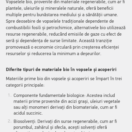
Vopselele bio, provenite din materiale regenerabile, cum ar fi
plantele, uleiurile și mineralele naturale, oferă beneficii
multiple pentru bunăstarea mediului și a sănătății umane.
Spre deosebire de vopselele tradiționale dependente de
combustibilii fosili și petrochimice, alternativele bio utilizează
resurse regenerabile, reducând emisiile de gaze cu efect de
seră și dependența de surse limitate. Această tranziție
promovează o economie circulară prin creșterea eficienței
resurselor și reducerea la minimum a deșeurilor.
Diferite tipuri de materiale bio în vopsele și acoperiri
Materiile prime bio din vopsele și acoperiri se împart în trei
categorii principale:
Componente fundamentale biologice: Acestea includ
materii prime provenite din acizi grași, uleiuri vegetale
sau alți monomeri derivați din biomateriale, cum ar fi
acidul succinic.
Biosolvenți: Derivați din surse regenerabile, cum ar fi
porumbul, zahărul și sfecla, acești solvenți oferă