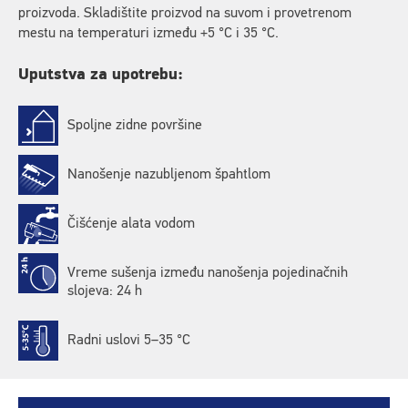
proizvoda. Skladištite proizvod na suvom i provetrenom
mestu na temperaturi između +5 °C i 35 °C.
Uputstva za upotrebu:
Spoljne zidne površine
Nanošenje nazubljenom špahtlom
Čišćenje alata vodom
Vreme sušenja između nanošenja pojedinačnih
slojeva: 24 h
Radni uslovi 5–35 °C