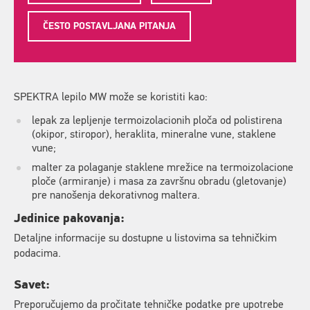
ČESTO POSTAVLJANA PITANJA
SPEKTRA lepilo MW može se koristiti kao:
lepak za lepljenje termoizolacionih ploča od polistirena
(okipor, stiropor), heraklita, mineralne vune, staklene
vune;
malter za polaganje staklene mrežice na termoizolacione
ploče (armiranje) i masa za završnu obradu (gletovanje)
pre nanošenja dekorativnog maltera.
Jedinice pakovanja:
Detaljne informacije su dostupne u listovima sa tehničkim
podacima.
Savet:
Preporučujemo da pročitate tehničke podatke pre upotrebe