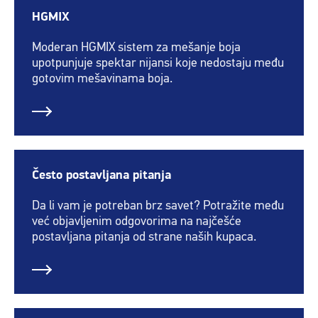
HGMIX
Moderan HGMIX sistem za mešanje boja
upotpunjuje spektar nijansi koje nedostaju među
gotovim mešavinama boja.
Često postavljana pitanja
Da li vam je potreban brz savet? Potražite među
već objavljenim odgovorima na najčešće
postavljana pitanja od strane naših kupaca.