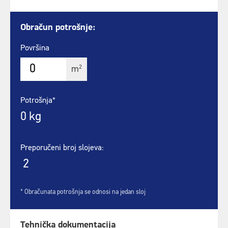
Obračun potrošnje:
Površina
2
m
Potrošnja*
0
kg
Preporučeni broj slojeva:
2
* Obračunata potrošnja se odnosi na jedan sloj
Tehnička dokumentacija