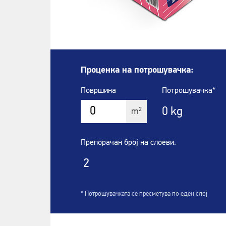
Проценка на потрошувачка:
Површина
Потрошувачка*
0
kg
2
m
Препорачан број на слоеви:
2
* Потрошувачката се пресметува по еден слој