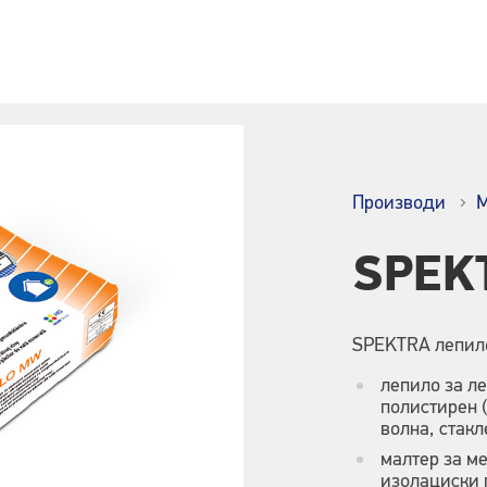
Производи
М
SPEK
SPEKTRA лепило
лепило за л
полистирен (
волна, стакл
малтер за м
изолациски 