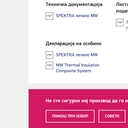
Техничка документација
Лист
пода
SPEKTRA лепило MW
PDF
PDF
Декларација на особини
SPEKTRA лепило MW
PDF
MW Thermal Insulation
PDF
Composite System
Не сте сигурни кој производ да го 
ПОМОШ ПРИ ИЗБОР
СОВЕТИ