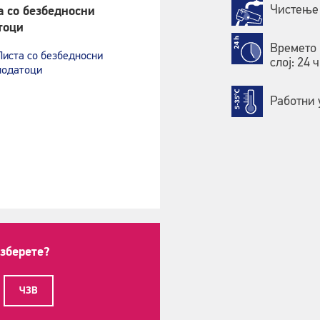
Чистење 
а со безбедносни
тоци
Времето 
Листа со безбедносни
слој: 24 ч
податоци
Работни 
изберете?
ЧЗВ