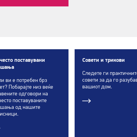
често поставувани
Совети и трикови
ашања
Следете ги практичнит
совети за да го разуба
и ви е потребен брз
вашиот дом.
ет? Побарајте низ веќе
авените одговори на
често поставуваните
ашања од нашите
исници.