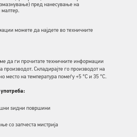
измазнување) пред нанесување на
 малтер.
ации можете да најдете во техничките
ме да ги прочитате техничките информации
а производот. Складирајте го производот на
но место на температура помеѓу +5 °C и 35 °C.
 употреба:
шни ѕидни површини
ње со запчеста мистрија