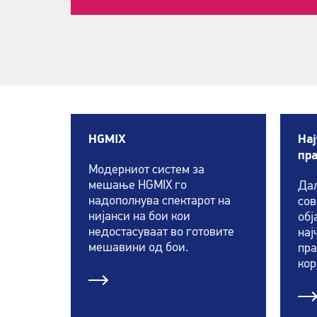
HGMIX
Нај
пр
Модерниот систем за
мешање HGMIX го
Дал
надополнува спектарот на
сов
нијанси на бои кои
обј
недостасуваат во готовите
нај
мешавини од бои.
пр
кор