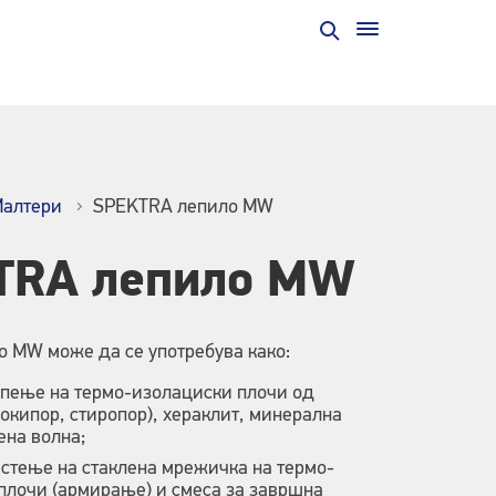
алтери
SPEKTRA лепило MW
TRA лепило MW
 MW може да се употребува како:
епење на термо-изолациски плочи од
окипор, стиропор), хераклит, минерална
ена волна;
естење на стаклена мрежичка на термо-
плочи (армирање) и смеса за завршна