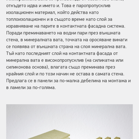
откъдето идва и името и. Това е паропропусклив
изолационен материал, който действа като
топлоизолационен и в същото време като слой за
изравняване на парите в контактната фасадна система.
Поради преминаването на водни пари през външната
стена, в минералната вата, точката на оросяване винаги
се появява от външната страна на слоя минерална вата.
Тъй като последният слой на контактната фасада от
минерална вата е високопропусклив (на силикатна или
силиконова основа), влагата също преминава през
крайния слой и по този начин не остава в самата стена.
Предлага се в панели за по-малка дебелина на монтажа и
в ламели за по-голяма.