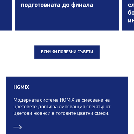
подготовката до финала
е
б
и
ВСИЧКИ ПОЛЕЗНИ СЪВЕТИ
HGMIX
Модерната система HGMIX за смесване на
цветовете допълва липсващия спектър от
цветови нюанси в готовите цветни смеси.