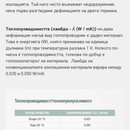
изолацията. Тъй като често възникват недоразумения,
нека първо разгледаме дефинициите на двата термина.
Топлопроводимостта (ламбда - ʎ (W / mK))
ни дава
информация какъв вид топлопроводник е даден материал.
Това е енергията (W), която преминава на единица
дължина (m) при температурна разлика 1 К. Колкото по-
ниска е топлопроводимостта, толкова по-добър е
топлоизолаторът на материала. Ламбда на
конвенционалните изолационни материали варира между
0,030 и 0,050 W/mK.