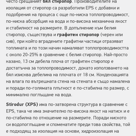
често срещаният
бял стиропор
. Производителите на
изолация от стиропор са разработили EPS с добавки и
подобрения на процеса с още по-ниска топлопроводимост,
по-ниска абсорбция на вода и по-висока механична якост
и стабилност на размерите. В допълнение към белия
стиропор, съществува и
графитен стиропор
(черен или
сив), при който вградените графитни частици отразяват
топлината и по този начин намаляват топлопроводимостта
с около 20-25% в сравнение с белия стиропор. Най-просто
казано, 13 см дебела плоча от графитен стиропор е
достатъчна за топлопроводимост, докато използването на
бял изисква дебелина на плочата от 18 см. Кондензацията
на влага по вътрешната стена на стената е също намалена
и поради по-голямата плътност е по-стабилна по размер, с
минимално поглъщане на вода.
Stirodur (XPS)
има по-затворена структура в сравнение с
EPS, така че има значително по-висока якост на натиск и е
по-стабилна по отношение на размерите. Поради ниското
си водопоглъщане и споменатите преди това свойства, той
е подходящ за изолация на основи, хидроизолация на