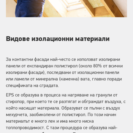
Видове изолационни материали
За контактни фасади най-често се използват изолирани
панели от експандиран полистирол (около 80% от всички
изолирани фасади), последвани от изолационни панели
или ламели от минерална (каменна) вата, главно поради
спецификата на сградата.
EPS се образува в процеса на нагряване на гранули от
стиропор, при което те се разтягат и обграждат въздуха, с
който насищат материала. Образуват се пълни с въздух
мехурчета, заобиколени от полистирол. По този начин
материалът е много лек и има много ниска
топлопроводимост. С тази процедура се образува най-