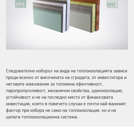
Следователно изборът на вида на топлоизолацията зависи
преди всичко от височината на сградата, от инвеститора и
неговите изисквания за топлинна ефективност,
паропропускливост, механични свойства, шумоизолация,
устойчивост и не на последно място от финансовата
инвестиция, която в повечето случаи е почти най-важният
фактор при избора не само на топлоизолация, но и на
цялата топлоизолационна система.