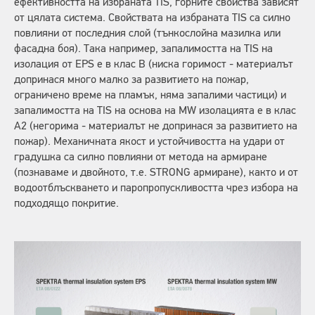
ефективността на избраната TIS, горните свойства зависят
от цялата система. Свойствата на избраната TIS са силно
повлияни от последния слой (тънкослойна мазилка или
фасадна боя). Така например, запалимостта на TIS на
изолация от EPS е в клас B (ниска горимост - материалът
допринася много малко за развитието на пожар,
ограничено време на пламък, няма запалими частици) и
запалимостта на TIS на основа на MW изолацията е в клас
А2 (негорима - материалът не допринася за развитието на
пожар). Механичната якост и устойчивостта на удари от
градушка са силно повлияни от метода на армиране
(познаваме и двойното, т.е. STRONG армиране), както и от
водоотблъскването и паропропускливостта чрез избора на
подходящо покритие.