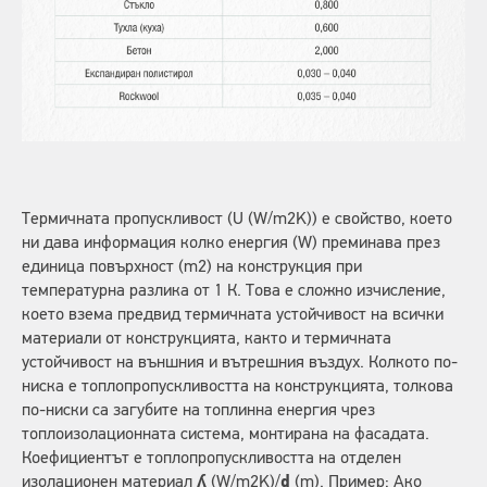
Термичната пропускливост (U (W/m2K)) е свойство, което
ни дава информация колко енергия (W) преминава през
единица повърхност (m2) на конструкция при
температурна разлика от 1 К. Това е сложно изчисление,
което взема предвид термичната устойчивост на всички
материали от конструкцията, както и термичната
устойчивост на външния и вътрешния въздух. Колкото по-
ниска е топлопропускливостта на конструкцията, толкова
по-ниски са загубите на топлинна енергия чрез
топлоизолационната система, монтирана на фасадата.
Коефициентът е топлопропускливостта на отделен
изолационен материал
ʎ
(W/m2K)/
d
(m). Пример: Ако