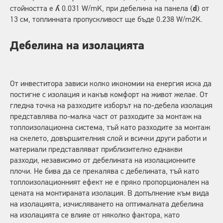
стойността е
ʎ
0.031 W/mK, при дебелина на панела (
d
) от
13 см, топлинната пропускливост ще бъде 0.238 W/m2K.
Дебелина на изолацията
От инвеститора зависи колко икономии на енергия иска да
постигне с изолация и какъв комфорт на живот желае. От
гледна точка на разходите изборът на по-дебела изолация
представлява по-малка част от разходите за монтаж на
топлоизолационна система, тъй като разходите за монтаж
на скелето, довършителния слой и всички други работи и
материали представляват приблизително еднакви
разходи, независимо от дебелината на изолационните
плочи. Не бива да се прекалява с дебелината, тъй като
топлоизолационният ефект не е пряко пропорционален на
цената на монтираната изолация. В допълнение към вида
на изолацията, изчисляването на оптималната дебелина
на изолацията се влияе от няколко фактора, като