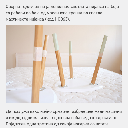
Овој пат одлучив на ја дополнам светлата нијанса на боја
со рабови во боја од маслинова гранка во светло
маслинеста нијанса (код HG063).
Да послужи како ноќно ормарче, избрав две мали масички
и им додадов масичка за дневна соба веднаш до каучот.
Бојадисав една третина од секоја ногарка со истата