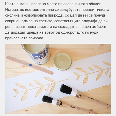
Корте е мало населено место во словенечката област
Истриа, во кое моментално се заљубувате поради тивката
околина и живописната природа. Со цел да им се понуди
совршен одмор на гостите, сопствениците одлучија да ги
реновираат просториите и да создадат совршен амбиент,
да додадат цреша на врвот од одморот што го нуди
прекрасната природа.