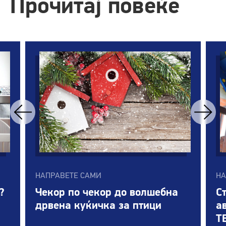
Прочитај повеќе
НАПРАВЕТЕ САМИ
НА
?
Чекор по чекор до волшебна
С
дрвена куќичка за птици
а
T