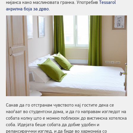
нијанса како маслиновата гранка. Употребив
Tessarol
акрилна боја за дрво
.
Сакав да го отстранам чувството кај гостите дека се
наоѓаат во студентски дома, и да го направам изгледот на
собата колку што е можно поблизок до вистинска хотелска
соба. Идејата беше собата да добие удобен и
релаксираччки изглед, и да биде во хармонија со