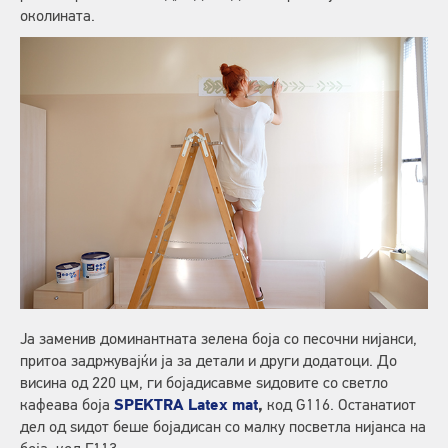
околината.
Ја заменив доминантната зелена боја со песочни нијанси,
притоа задржувајќи ја за детали и други додатоци. До
висина од 220 цм, ги бојадисавме ѕидовите со светло
кафеава боја
SPEKTRA Latex mat
,
код G116. Останатиот
дел од ѕидот беше бојадисан со малку посветла нијанса на