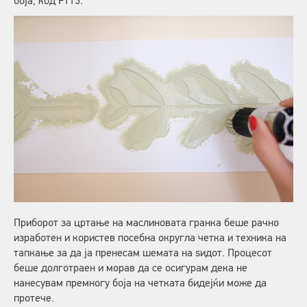
боја, код F113.
Приборот за цртање на маслиновата гранка беше рачно
изработен и користев посебна округла четка и техника на
тапкање за да ја пренесам шемата на ѕидот. Процесот
беше долготраен и морав да се осигурам дека не
нанесувам премногу боја на четката бидејќи може да
протече.